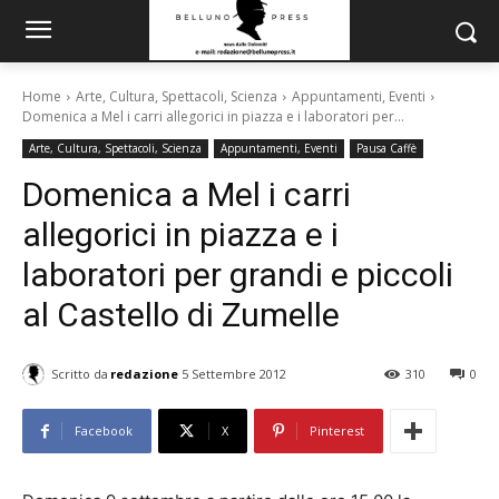
Home
Arte, Cultura, Spettacoli, Scienza
Appuntamenti, Eventi
Domenica a Mel i carri allegorici in piazza e i laboratori per...
Arte, Cultura, Spettacoli, Scienza
Appuntamenti, Eventi
Pausa Caffè
Domenica a Mel i carri
allegorici in piazza e i
laboratori per grandi e piccoli
al Castello di Zumelle
Scritto da
redazione
5 Settembre 2012
310
0
Facebook
X
Pinterest