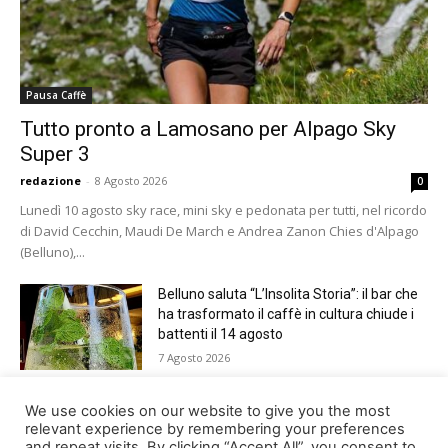
Pausa Caffè
Tutto pronto a Lamosano per Alpago Sky
Super 3
redazione
-
8 Agosto 2026
0
Lunedì 10 agosto sky race, mini sky e pedonata per tutti, nel ricordo
di David Cecchin, Maudi De March e Andrea Zanon Chies d'Alpago
(Belluno),...
Belluno saluta “L’Insolita Storia”: il bar che
ha trasformato il caffè in cultura chiude i
battenti il 14 agosto
7 Agosto 2026
Giro del Lago di Santa Croce 2026.
We use cookies on our website to give you the most
Appuntamento domenica 16 agosto
relevant experience by remembering your preferences
and repeat visits. By clicking “Accept All”, you consent to