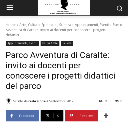
Home
Arte, Cultura, Spettacoli, Scienza
Appuntamenti, Eventi
Parco
Avventura di Caralte: invito ai docenti per conoscere i progetti
didattici...
Appuntamenti, Eventi
Pausa Caffè
Scuola
Parco Avventura di Caralte:
invito ai docenti per
conoscere i progetti didattici
del parco
Scritto da
redazione
4 Settembre 2012
315
0
Facebook
X
Pinterest