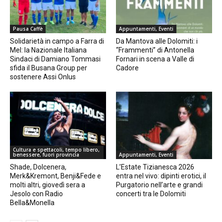
Pausa Caffè
Appuntamenti, Eventi
Solidarietà in campo a Farra di
Da Mantova alle Dolomiti: i
Mel: la Nazionale Italiana
“Frammenti” di Antonella
Sindaci di Damiano Tommasi
Fornari in scena a Valle di
sfida il Busana Group per
Cadore
sostenere Assi Onlus
Cultura e spettacoli, tempo libero,
benessere, fuori provincia
Appuntamenti, Eventi
Shade, Dolcenera,
L’Estate Tizianesca 2026
Merk&Kremont, Benji&Fede e
entra nel vivo: dipinti erotici, il
molti altri, giovedì sera a
Purgatorio nell’arte e grandi
Jesolo con Radio
concerti tra le Dolomiti
Bella&Monella