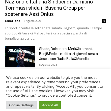
Nazionale Italiana Sindaci di Damiano
Tommasi sfida il Busana Group per
sostenere Assi Onlus
redazione
-
6 Agosto 2026
0
Lo sport incontra la solidarietà sabato 8 agosto, quando il campo
sportivo di Farra di Mel ospiterà una speciale partita di
beneficenza tra la...
Shade, Dolcenera, Merk&Kremont,
Benji&Fede e molti altri, giovedì sera a
Jesolo con Radio Bella&Monella
5 Agosto 2026
Paracadutismo, sold out per il Trofeo Città
We use cookies on our website to give you the most
di Belluno
relevant experience by remembering your preferences
and repeat visits. By clicking “Accept All”, you consent to
4 Agosto 2026
the use of ALL the cookies. However, you may visit
"Cookie Settings" to provide a controlled consent.
Cookie Settings
Accept All
© Newspaper WordPress Theme by TagDiv