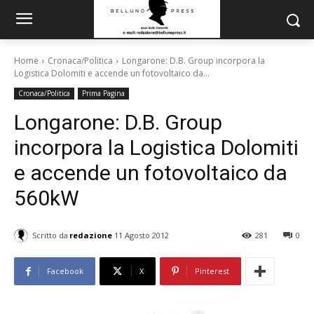
Home
Cronaca/Politica
Longarone: D.B. Group incorpora la
Logistica Dolomiti e accende un fotovoltaico da...
Cronaca/Politica
Prima Pagina
Longarone: D.B. Group
incorpora la Logistica Dolomiti
e accende un fotovoltaico da
560kW
Scritto da
redazione
11 Agosto 2012
281
0
Facebook
X
Pinterest