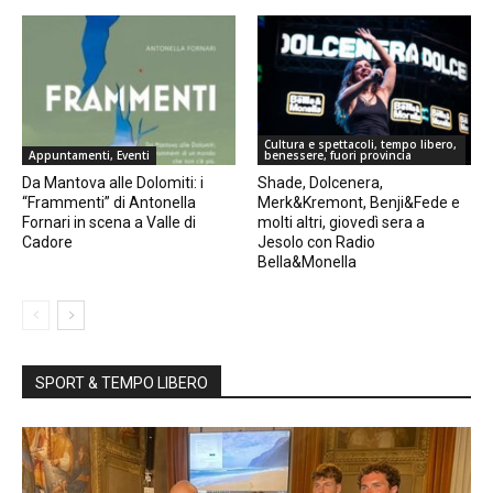
Cultura e spettacoli, tempo libero,
Appuntamenti, Eventi
benessere, fuori provincia
Da Mantova alle Dolomiti: i
Shade, Dolcenera,
“Frammenti” di Antonella
Merk&Kremont, Benji&Fede e
Fornari in scena a Valle di
molti altri, giovedì sera a
Cadore
Jesolo con Radio
Bella&Monella
SPORT & TEMPO LIBERO