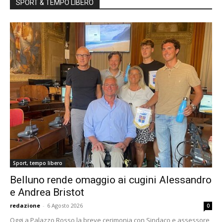
SPORT & TEMPO LIBERO
Sport, tempo libero
Belluno rende omaggio ai cugini Alessandro
e Andrea Bristot
redazione
-
6 Agosto 2026
0
Oggi a Palazzo Rosso la breve cerimonia con Sindaco e assessore