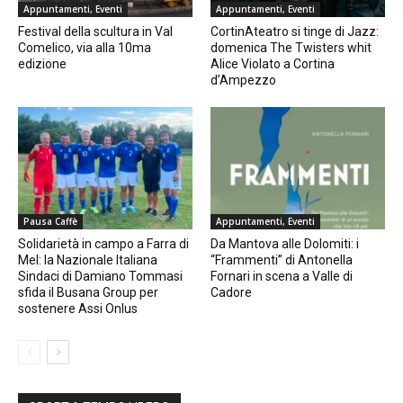
Appuntamenti, Eventi
Appuntamenti, Eventi
Festival della scultura in Val
CortinAteatro si tinge di Jazz:
Comelico, via alla 10ma
domenica The Twisters whit
edizione
Alice Violato a Cortina
d’Ampezzo
Pausa Caffè
Appuntamenti, Eventi
Solidarietà in campo a Farra di
Da Mantova alle Dolomiti: i
Mel: la Nazionale Italiana
“Frammenti” di Antonella
Sindaci di Damiano Tommasi
Fornari in scena a Valle di
sfida il Busana Group per
Cadore
sostenere Assi Onlus