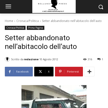
Home
Cronaca/Politica
Setter abbandonato nell'abitacolo dell'auto
Cronaca/Politica
Prima Pagina
Setter abbandonato
nell’abitacolo dell’auto
Scritto da
redazione
10 Agosto 2012
316
1
Facebook
X
Pinterest