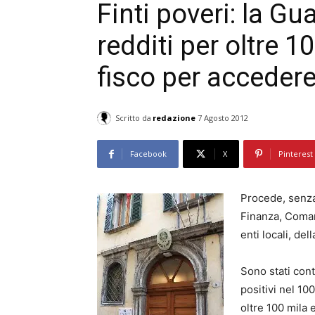
Finti poveri: la G
redditi per oltre 1
fisco per accedere
Scritto da
redazione
7 Agosto 2012
Facebook
X
Pinterest
Procede, senza 
Finanza, Comand
enti locali, del
Sono stati contr
positivi nel 10
oltre 100 mila 