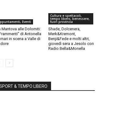
Cultura e spettacoli,
tempo libero, benessere,
ppuntamenti, Eventi
fuori provincia
 Mantova alle Dolomiti:
Shade, Dolcenera,
“Frammenti” di Antonella
Merk&Kremont,
rnari in scena a Valle di
Benji&Fede e molti altri,
dore
giovedì sera a Jesolo con
Radio Bella&Monella
SPORT & TEMPO LIBERO