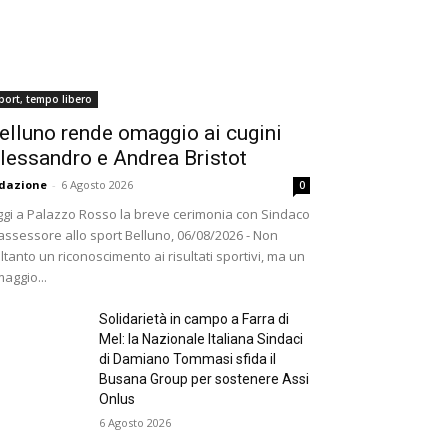
port, tempo libero
elluno rende omaggio ai cugini
lessandro e Andrea Bristot
dazione
-
6 Agosto 2026
0
gi a Palazzo Rosso la breve cerimonia con Sindaco
assessore allo sport Belluno, 06/08/2026 - Non
ltanto un riconoscimento ai risultati sportivi, ma un
aggio...
Solidarietà in campo a Farra di
Mel: la Nazionale Italiana Sindaci
di Damiano Tommasi sfida il
Busana Group per sostenere Assi
Onlus
6 Agosto 2026