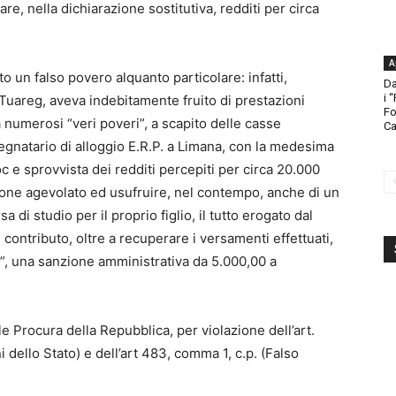
are, nella dichiarazione sostitutiva, redditi per circa
A
 un falso povero alquanto particolare: infatti,
Da
i 
uareg, aveva indebitamente fruito di prestazioni
Fo
 numerosi “veri poveri”, a scapito delle casse
Ca
segnatario di alloggio E.R.P. a Limana, con la medesima
 e sprovvista dei redditi percepiti per circa 20.000
ione agevolato ed usufruire, nel contempo, anche di un
 di studio per il proprio figlio, il tutto erogato dal
contributo, oltre a recuperare i versamenti effettuati,
”, una sanzione amministrativa da 5.000,00 a
ale Procura della Repubblica, per violazione dell’art.
 dello Stato) e dell’art 483, comma 1, c.p. (Falso