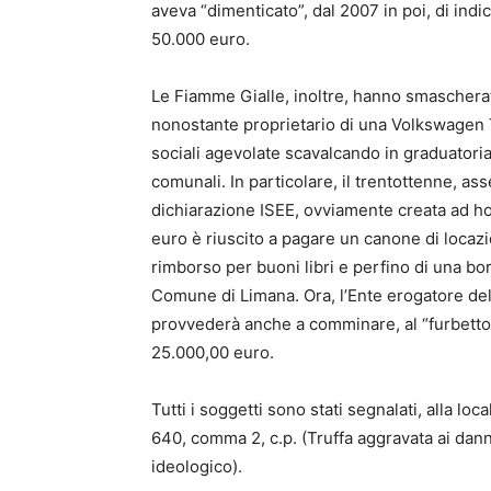
aveva “dimenticato”, dal 2007 in poi, di indic
50.000 euro.
Le Fiamme Gialle, inoltre, hanno smascherato
nonostante proprietario di una Volkswagen T
sociali agevolate scavalcando in graduatoria
comunali. In particolare, il trentottenne, as
dichiarazione ISEE, ovviamente creata ad hoc
euro è riuscito a pagare un canone di locaz
rimborso per buoni libri e perfino di una borsa
Comune di Limana. Ora, l’Ente erogatore del 
provvederà anche a comminare, al “furbetto
25.000,00 euro.
Tutti i soggetti sono stati segnalati, alla loc
640, comma 2, c.p. (Truffa aggravata ai danni
ideologico).