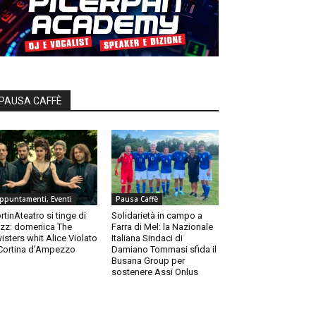
PAUSA CAFFÈ
ppuntamenti, Eventi
Pausa Caffè
rtinAteatro si tinge di
Solidarietà in campo a
zz: domenica The
Farra di Mel: la Nazionale
isters whit Alice Violato
Italiana Sindaci di
Cortina d’Ampezzo
Damiano Tommasi sfida il
Busana Group per
sostenere Assi Onlus