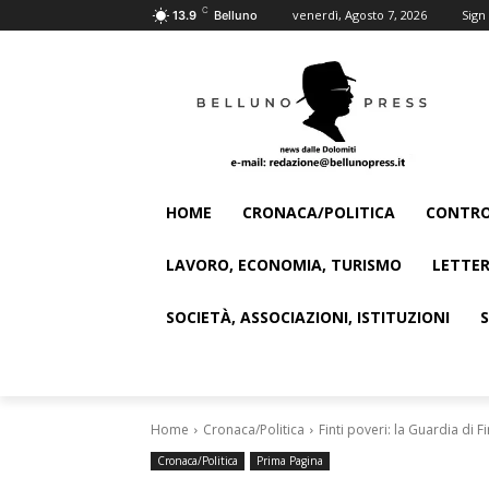
C
venerdì, Agosto 7, 2026
Sign 
13.9
Belluno
HOME
CRONACA/POLITICA
CONTRO
LAVORO, ECONOMIA, TURISMO
LETTER
SOCIETÀ, ASSOCIAZIONI, ISTITUZIONI
Home
Cronaca/Politica
Finti poveri: la Guardia di 
Cronaca/Politica
Prima Pagina