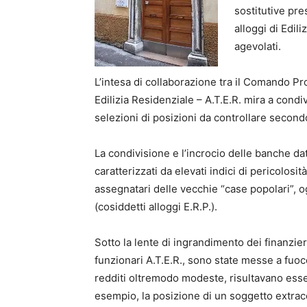
sostitutive pres
alloggi di Edil
agevolati.
L’intesa di collaborazione tra il Comando Pro
Edilizia Residenziale – A.T.E.R. mira a condi
selezioni di posizioni da controllare secondo
La condivisione e l’incrocio delle banche da
caratterizzati da elevati indici di pericolosit
assegnatari delle vecchie “case popolari”, o
(cosiddetti alloggi E.R.P.).
Sotto la lente di ingrandimento dei finanzie
funzionari A.T.E.R., sono state messe a fuoco
redditi oltremodo modeste, risultavano essere
esempio, la posizione di un soggetto extracom