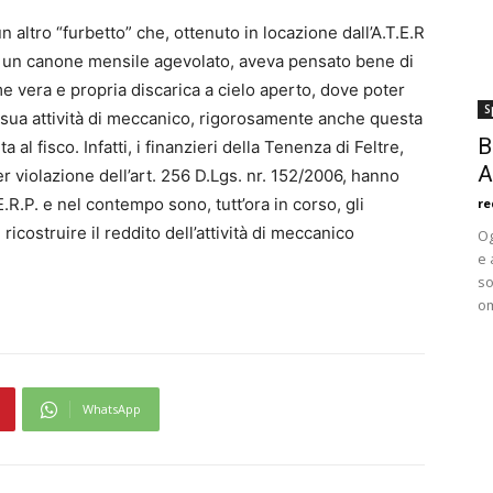
n altro “furbetto” che, ottenuto in locazione dall’A.T.E.R
ad un canone mensile agevolato, aveva pensato bene di
e vera e propria discarica a cielo aperto, dove poter
S
alla sua attività di meccanico, rigorosamente anche questa
B
l fisco. Infatti, i finanzieri della Tenenza di Feltre,
A
per violazione dell’art. 256 D.Lgs. nr. 152/2006, hanno
R.P. e nel contempo sono, tutt’ora in corso, gli
re
 ricostruire il reddito dell’attività di meccanico
Og
e 
so
om
WhatsApp