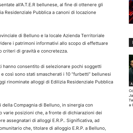
entate all’A.T.E.R bellunese, al fine di ottenere gli
izia Residenziale Pubblica a canoni di locazione
vinciale di Belluno e la locale Azienda Territoriale
videre i patrimoni informativi allo scopo di effettuare
 criteri di gravità e concretezza.
ti hanno consentito di selezionare pochi soggetti
à e così sono stati smascherati i 10 “furbetti” bellunesi
ggi rinominate alloggi di Edilizia Residenziale Pubblica
A
Co
Ja
Tw
ri della Compagnia di Belluno, in sinergia con
a 
 varie posizioni che, a fronte di dichiarazioni dei
 assegnatari di alloggi E.R.P.. Significativa, ad
unitario che, titolare di alloggio E.R.P. a Belluno,