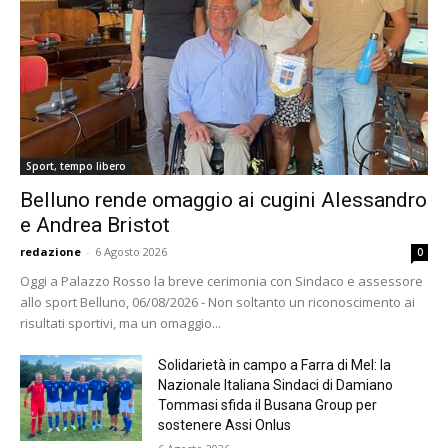
Sport, tempo libero
Belluno rende omaggio ai cugini Alessandro
e Andrea Bristot
redazione
-
6 Agosto 2026
0
Oggi a Palazzo Rosso la breve cerimonia con Sindaco e assessore
allo sport Belluno, 06/08/2026 - Non soltanto un riconoscimento ai
risultati sportivi, ma un omaggio...
Solidarietà in campo a Farra di Mel: la
Nazionale Italiana Sindaci di Damiano
Tommasi sfida il Busana Group per
sostenere Assi Onlus