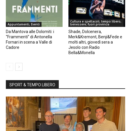
Cultura e spettacoli, tempo libero,
Appuntamenti, Eventi
benessere, fuori provincia
Da Mantova alle Dolomiti: i
Shade, Dolcenera,
“Frammenti” di Antonella
Merk&Kremont, Benji&Fede e
Fornari in scena a Valle di
molti altri, giovedì sera a
Cadore
Jesolo con Radio
Bella&Monella
SPORT & TEMPO LIBERO