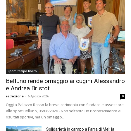
Sport, tempo libero
Belluno rende omaggio ai cugini Alessandro
e Andrea Bristot
redazione
-
6 Agosto 2026
0
Oggi a Palazzo Rosso la breve cerimonia con Sindaco e assessore
allo sport Belluno, 06/08/2026 - Non soltanto un riconoscimento ai
risultati sportivi, ma un omaggio...
Solidarietà in campo a Farra di Mel: la