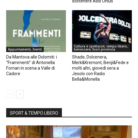
sostenere Assi Onlus
Cultura e spettacoli, tempo libero,
Appuntamenti, Eventi
benessere, fuori provincia
Da Mantova alle Dolomiti: i
Shade, Dolcenera,
“Frammenti” di Antonella
Merk&Kremont, Benji&Fede e
Fornari in scena a Valle di
molti altri, giovedì sera a
Cadore
Jesolo con Radio
Bella&Monella
SPORT & TEMPO LIBERO