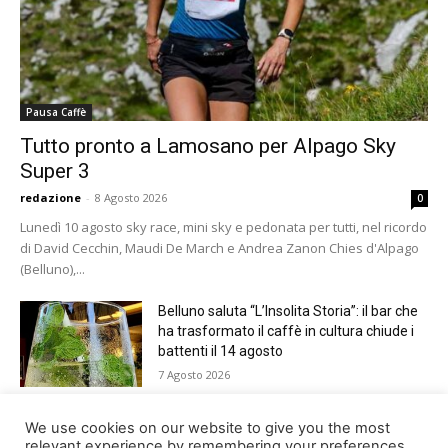
Pausa Caffè
Tutto pronto a Lamosano per Alpago Sky
Super 3
redazione
-
8 Agosto 2026
0
Lunedì 10 agosto sky race, mini sky e pedonata per tutti, nel ricordo
di David Cecchin, Maudi De March e Andrea Zanon Chies d'Alpago
(Belluno),...
Belluno saluta “L’Insolita Storia”: il bar che
ha trasformato il caffè in cultura chiude i
battenti il 14 agosto
7 Agosto 2026
Giro del Lago di Santa Croce 2026.
We use cookies on our website to give you the most
Appuntamento domenica 16 agosto
relevant experience by remembering your preferences