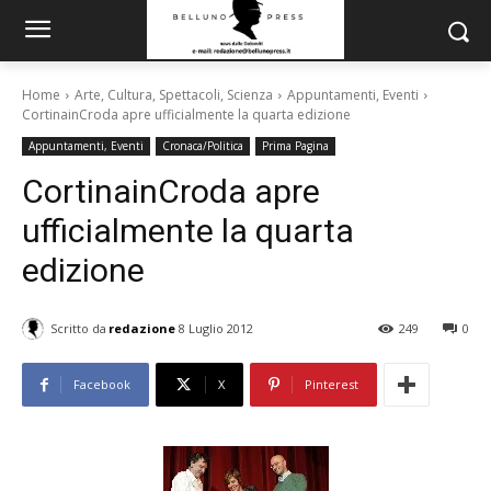
Home
Arte, Cultura, Spettacoli, Scienza
Appuntamenti, Eventi
CortinainCroda apre ufficialmente la quarta edizione
Appuntamenti, Eventi
Cronaca/Politica
Prima Pagina
CortinainCroda apre
ufficialmente la quarta
edizione
Scritto da
redazione
8 Luglio 2012
249
0
Facebook
X
Pinterest