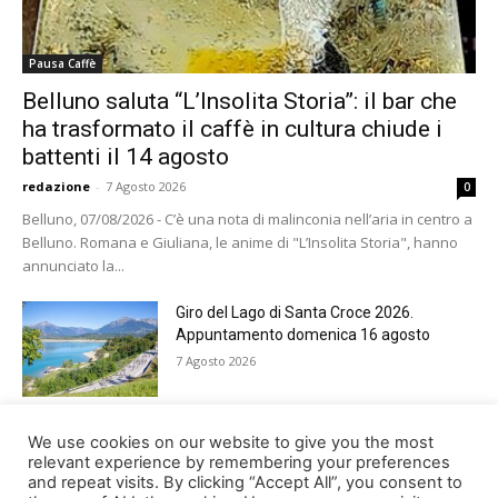
Pausa Caffè
Belluno saluta “L’Insolita Storia”: il bar che
ha trasformato il caffè in cultura chiude i
battenti il 14 agosto
redazione
-
7 Agosto 2026
0
Belluno, 07/08/2026 - C’è una nota di malinconia nell’aria in centro a
Belluno. Romana e Giuliana, le anime di "L’Insolita Storia", hanno
annunciato la...
Giro del Lago di Santa Croce 2026.
Appuntamento domenica 16 agosto
7 Agosto 2026
Belluno rende omaggio ai cugini
We use cookies on our website to give you the most
Alessandro e Andrea Bristot
relevant experience by remembering your preferences
and repeat visits. By clicking “Accept All”, you consent to
6 Agosto 2026