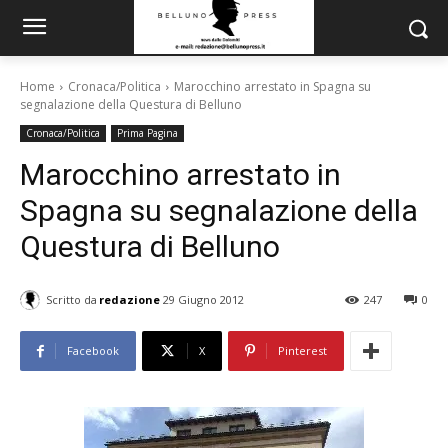
Home
Cronaca/Politica
Marocchino arrestato in Spagna su
segnalazione della Questura di Belluno
Cronaca/Politica
Prima Pagina
Marocchino arrestato in
Spagna su segnalazione della
Questura di Belluno
Scritto da
redazione
29 Giugno 2012
247
0
Facebook
X
Pinterest