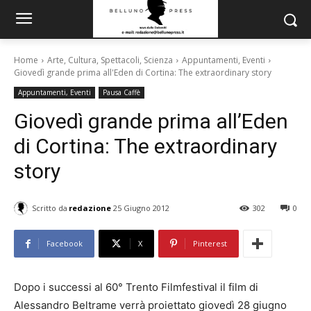
Home
Arte, Cultura, Spettacoli, Scienza
Appuntamenti, Eventi
Giovedì grande prima all'Eden di Cortina: The extraordinary story
Appuntamenti, Eventi
Pausa Caffè
Giovedì grande prima all’Eden
di Cortina: The extraordinary
story
Scritto da
redazione
25 Giugno 2012
302
0
Facebook
X
Pinterest
Dopo i successi al 60° Trento Filmfestival il film di
Alessandro Beltrame verrà proiettato giovedì 28 giugno