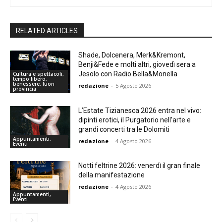
RELATED ARTICLES
Shade, Dolcenera, Merk&Kremont,
Benji&Fede e molti altri, giovedì sera a
Jesolo con Radio Bella&Monella
Cultura e spettacoli,
tempo libero,
benessere, fuori
redazione
-
5 Agosto 2026
provincia
L’Estate Tizianesca 2026 entra nel vivo:
dipinti erotici, il Purgatorio nell’arte e
grandi concerti tra le Dolomiti
Appuntamenti,
redazione
-
4 Agosto 2026
Eventi
Notti feltrine 2026: venerdì il gran finale
della manifestazione
redazione
-
4 Agosto 2026
Appuntamenti,
Eventi