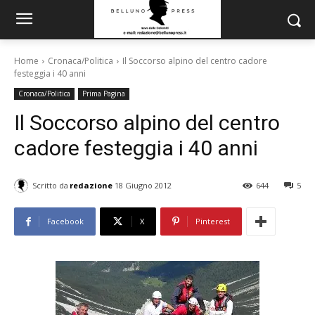
Home
Cronaca/Politica
Il Soccorso alpino del centro cadore
festeggia i 40 anni
Cronaca/Politica
Prima Pagina
Il Soccorso alpino del centro
cadore festeggia i 40 anni
Scritto da
redazione
18 Giugno 2012
644
5
Facebook
X
Pinterest