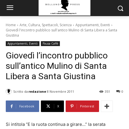
Home
Arte, Cultura, Spettacoli, Scienza
Appuntamenti, Eventi
Giovedì l'incontro pubblico sull'antico Mulino di Santa Libera a Santa
Giustina
Appuntamenti, Eventi
Pausa Caffè
Giovedì l’incontro pubblico
sull’antico Mulino di Santa
Libera a Santa Giustina
Scritto da
redazione
8 Novembre 2011
351
0
Facebook
X
Pinterest
Si intitola “E la ruota continua a girare…” la serata