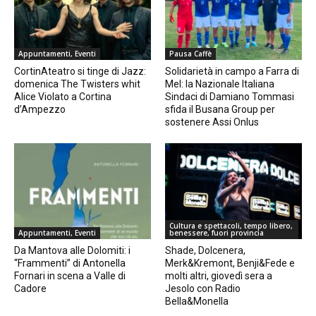
Appuntamenti, Eventi
Pausa Caffè
CortinAteatro si tinge di Jazz:
Solidarietà in campo a Farra di
domenica The Twisters whit
Mel: la Nazionale Italiana
Alice Violato a Cortina
Sindaci di Damiano Tommasi
d’Ampezzo
sfida il Busana Group per
sostenere Assi Onlus
Cultura e spettacoli, tempo libero,
Appuntamenti, Eventi
benessere, fuori provincia
Da Mantova alle Dolomiti: i
Shade, Dolcenera,
“Frammenti” di Antonella
Merk&Kremont, Benji&Fede e
Fornari in scena a Valle di
molti altri, giovedì sera a
Cadore
Jesolo con Radio
Bella&Monella