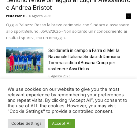
e Andrea Bristot
redazione
-
6 Agosto 2026
0
Oggi a Palazzo Rosso la breve cerimonia con Sindaco e assessore
allo sport Belluno, 06/08/2026 - Non soltanto un riconoscimento ai
risultati sportivi, ma un omaggio...
Solidarietà in campo a Farra di Mel: la
Nazionale Italiana Sindaci di Damiano
Tommasi sfida il Busana Group per
sostenere Assi Onlus
6 Agosto 2026
Shade, Dolcenera, Merk&Kremont,
We use cookies on our website to give you the most
Benji&Fede e molti altri, giovedì sera a
relevant experience by remembering your preferences
and repeat visits. By clicking “Accept All”, you consent to
Jesolo con Radio Bella&Monella
the use of ALL the cookies. However, you may visit
5 Agosto 2026
"Cookie Settings" to provide a controlled consent.
Cookie Settings
Accept All
© Newspaper WordPress Theme by TagDiv