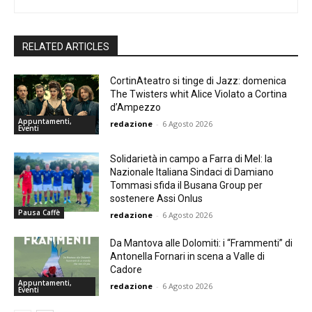
RELATED ARTICLES
CortinAteatro si tinge di Jazz: domenica
The Twisters whit Alice Violato a Cortina
d’Ampezzo
Appuntamenti,
redazione
-
6 Agosto 2026
Eventi
Solidarietà in campo a Farra di Mel: la
Nazionale Italiana Sindaci di Damiano
Tommasi sfida il Busana Group per
sostenere Assi Onlus
Pausa Caffè
redazione
-
6 Agosto 2026
Da Mantova alle Dolomiti: i “Frammenti” di
Antonella Fornari in scena a Valle di
Cadore
Appuntamenti,
redazione
-
6 Agosto 2026
Eventi