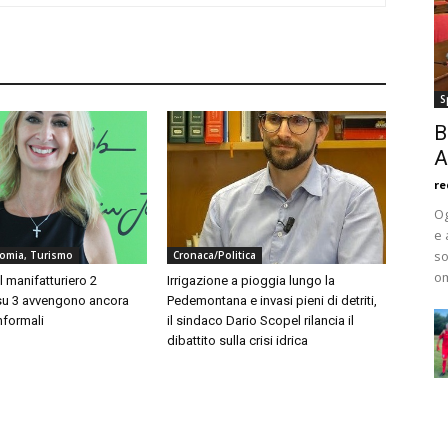
S
B
A
re
Og
e 
so
nomia, Turismo
Cronaca/Politica
om
l manifatturiero 2
Irrigazione a pioggia lungo la
su 3 avvengono ancora
Pedemontana e invasi pieni di detriti,
informali
il sindaco Dario Scopel rilancia il
dibattito sulla crisi idrica