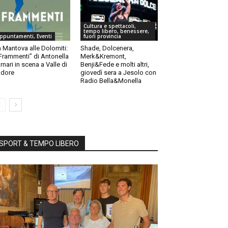
Cultura e spettacoli,
tempo libero, benessere,
ppuntamenti, Eventi
fuori provincia
 Mantova alle Dolomiti:
Shade, Dolcenera,
“Frammenti” di Antonella
Merk&Kremont,
rnari in scena a Valle di
Benji&Fede e molti altri,
dore
giovedì sera a Jesolo con
Radio Bella&Monella
SPORT & TEMPO LIBERO