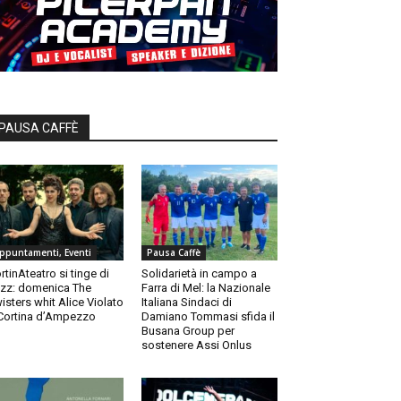
PAUSA CAFFÈ
ppuntamenti, Eventi
Pausa Caffè
rtinAteatro si tinge di
Solidarietà in campo a
zz: domenica The
Farra di Mel: la Nazionale
isters whit Alice Violato
Italiana Sindaci di
Cortina d’Ampezzo
Damiano Tommasi sfida il
Busana Group per
sostenere Assi Onlus