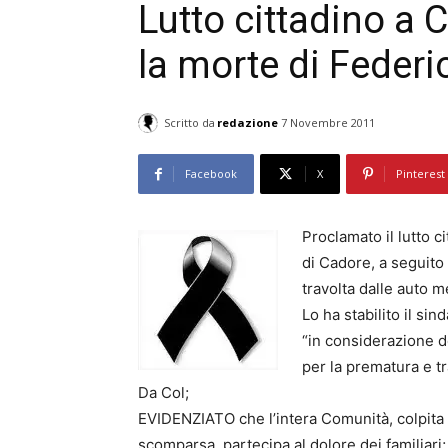
Lutto cittadino a 
la morte di Federi
Scritto da
redazione
7 Novembre 2011
Facebook
X
Pinterest
Proclamato il lutto 
di Cadore, a seguito
travolta dalle auto m
Lo ha stabilito il si
“in considerazione d
per la prematura e t
Da Col;
EVIDENZIATO che l’intera Comunità, colpita
scomparsa, partecipa al dolore dei familiari;