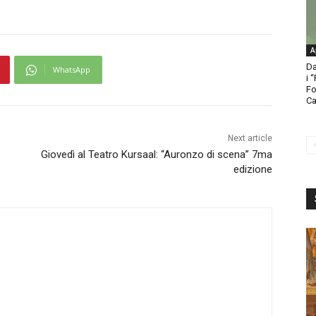
A
Da
WhatsApp
i 
Fo
Ca
Next article
Giovedì al Teatro Kursaal: “Auronzo di scena” 7ma
edizione