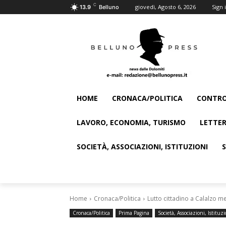
C
giovedì, Agosto 6, 2026
Sign i
13.9
Belluno
HOME
CRONACA/POLITICA
CONTRO
LAVORO, ECONOMIA, TURISMO
LETTER
SOCIETÀ, ASSOCIAZIONI, ISTITUZIONI
Home
Cronaca/Politica
Lutto cittadino a Calalzo m
Cronaca/Politica
Prima Pagina
Società, Associazioni, Istituzi