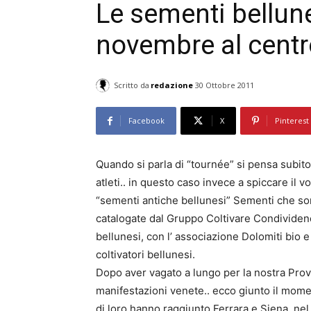
Le sementi bellunes
novembre al centr
Scritto da
redazione
30 Ottobre 2011
Facebook
X
Pinterest
Quando si parla di “tournée” si pensa subito
atleti.. in questo caso invece a spiccare il v
“sementi antiche bellunesi” Sementi che sono
catalogate dal Gruppo Coltivare Condividend
bellunesi, con l’ associazione Dolomiti bio e 
coltivatori bellunesi.
Dopo aver vagato a lungo per la nostra Provin
manifestazioni venete.. ecco giunto il mome
di loro hanno raggiunto Ferrara e Siena, ne