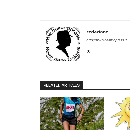
redazione
http://www.bellunopress.it
RELATED ARTICLES