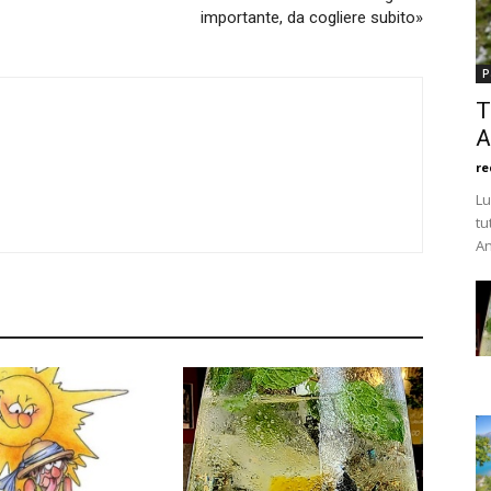
importante, da cogliere subito»
P
T
A
re
Lu
tu
An