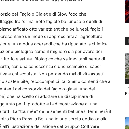
sorzio del Fagiolo Gialet e di Slow food che
aggio tra l’ormai noto fagiolo bellunese e quelli di
biamo affidato otto varietà antiche bellunesi, fagioli
resentano un modo di approcciarsi all’agricoltura,
visione, un modus operandi che ha ripudiato la chimica
ivazione biologico come il migliore sia per avere dei
rritorio e salute. Biologico che va inevitabilmente di
ra corta, con una conoscenza e uno scambio di saperi,
tiva e chi acquista. Non perdendo mai di vita aspetti
rismo sostenibile, l’ecocompatibilità. Siamo contenti che a
P
Tu
ntanti del consorzio del fagiolo gialet, uno dei
pe
n) che ha scelto di adottare un disciplinare di
ggiunto per il prodotto e la dimostrazione di una
a tutti. La “tournée” delle sementi bellunesi terminerà il
ro Piero Rossi a Belluno in una serata dedicata alla
all’illustrazione dell’azione del Gruppo Coltivare