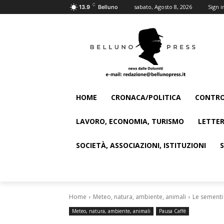
C
sabato, Agosto 8, 2026
Sign i
13.9
Belluno
HOME
CRONACA/POLITICA
CONTRO
LAVORO, ECONOMIA, TURISMO
LETTER
SOCIETÀ, ASSOCIAZIONI, ISTITUZIONI
Home
Meteo, natura, ambiente, animali
Le sementi 
Meteo, natura, ambiente, animali
Pausa Caffè