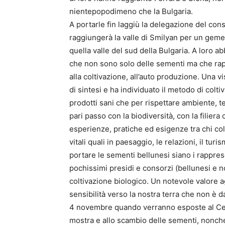
nientepopodimeno che la Bulgaria.
A portarle fin laggiù la delegazione del con
raggiungerà la valle di Smilyan per un gemell
quella valle del sud della Bulgaria. A loro ab
che non sono solo delle sementi ma che rapp
alla coltivazione, all’auto produzione. Una 
di sintesi e ha individuato il metodo di colt
prodotti sani che per rispettare ambiente, te
pari passo con la biodiversità, con la filie
esperienze, pratiche ed esigenze tra chi col
vitali quali in paesaggio, le relazioni, il tu
portare le sementi bellunesi siano i rapprese
pochissimi presidi e consorzi (bellunesi e no
coltivazione biologico. Un notevole valore a
sensibilità verso la nostra terra che non è d
4 novembre quando verranno esposte al Cent
mostra e allo scambio delle sementi, nonché 