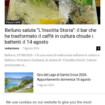
Pausa Caffè
Belluno saluta “L’Insolita Storia”: il bar che
ha trasformato il caffè in cultura chiude i
battenti il 14 agosto
redazione
-
7 Agosto 2026
0
Belluno, 07/08/2026 - C’è una nota di malinconia nell’aria in centro a
Belluno. Romana e Giuliana, le anime di "L’Insolita Storia", hanno
annunciato la...
Giro del Lago di Santa Croce 2026.
Appuntamento domenica 16 agosto
7 Agosto 2026
Belluno rende omaggio ai cugini
We use cookies on our website to give you the most