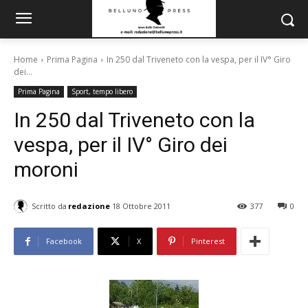
Home
Prima Pagina
In 250 dal Triveneto con la vespa, per il IV° Giro
dei...
Prima Pagina
Sport, tempo libero
In 250 dal Triveneto con la
vespa, per il IV° Giro dei
moroni
Scritto da
redazione
18 Ottobre 2011
377
0
Facebook
X
Pinterest