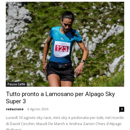
Pausa Caffè
Tutto pronto a Lamosano per Alpago Sky
Super 3
redazione
-
8 Agosto 2026
0
Lunedì 10 agosto sky race, mini sky e pedonata per tutti, nel ricordo
di David Cecchin, Maudi De March e Andrea Zanon Chies d'Alpago
(Belluno),...