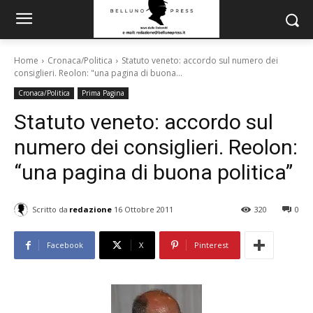
Home
Cronaca/Politica
Statuto veneto: accordo sul numero dei
consiglieri. Reolon: "una pagina di buona...
Cronaca/Politica
Prima Pagina
Statuto veneto: accordo sul
numero dei consiglieri. Reolon:
“una pagina di buona politica”
Scritto da
redazione
16 Ottobre 2011
320
0
Facebook
X
Pinterest