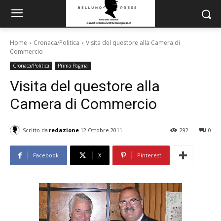
Home
Cronaca/Politica
Visita del questore alla Camera di
Commercio
Cronaca/Politica
Prima Pagina
Visita del questore alla
Camera di Commercio
Scritto da
redazione
12 Ottobre 2011
292
0
Facebook
X
Pinterest