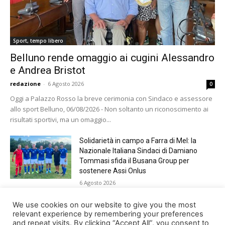
Sport, tempo libero
Belluno rende omaggio ai cugini Alessandro
e Andrea Bristot
redazione
-
6 Agosto 2026
0
Oggi a Palazzo Rosso la breve cerimonia con Sindaco e assessore
allo sport Belluno, 06/08/2026 - Non soltanto un riconoscimento ai
risultati sportivi, ma un omaggio...
Solidarietà in campo a Farra di Mel: la
Nazionale Italiana Sindaci di Damiano
Tommasi sfida il Busana Group per
sostenere Assi Onlus
6 Agosto 2026
Shade, Dolcenera, Merk&Kremont,
We use cookies on our website to give you the most
Benji&Fede e molti altri, giovedì sera a
relevant experience by remembering your preferences
and repeat visits. By clicking “Accept All”, you consent to
Jesolo con Radio Bella&Monella