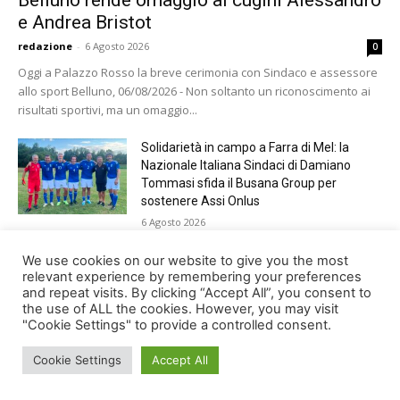
e Andrea Bristot
redazione
-
6 Agosto 2026
0
Oggi a Palazzo Rosso la breve cerimonia con Sindaco e assessore
allo sport Belluno, 06/08/2026 - Non soltanto un riconoscimento ai
risultati sportivi, ma un omaggio...
Solidarietà in campo a Farra di Mel: la
Nazionale Italiana Sindaci di Damiano
Tommasi sfida il Busana Group per
sostenere Assi Onlus
6 Agosto 2026
Shade, Dolcenera, Merk&Kremont,
We use cookies on our website to give you the most
Benji&Fede e molti altri, giovedì sera a
relevant experience by remembering your preferences
and repeat visits. By clicking “Accept All”, you consent to
Jesolo con Radio Bella&Monella
the use of ALL the cookies. However, you may visit
5 Agosto 2026
"Cookie Settings" to provide a controlled consent.
Cookie Settings
Accept All
© Newspaper WordPress Theme by TagDiv