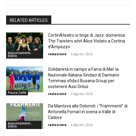
RELATED ARTICLES
CortinAteatro si tinge di Jazz: domenica
The Twisters whit Alice Violato a Cortina
d’Ampezzo
Appuntamenti,
redazione
-
6 Agosto 2026
Eventi
Solidarietà in campo a Farra di Mel: la
Nazionale Italiana Sindaci di Damiano
Tommasi sfida il Busana Group per
sostenere Assi Onlus
Pausa Caffè
redazione
-
6 Agosto 2026
Da Mantova alle Dolomiti: i “Frammenti” di
Antonella Fornari in scena a Valle di
Cadore
Appuntamenti,
redazione
-
6 Agosto 2026
Eventi