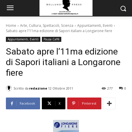
Home
Arte, Cultura, Spettacoli, Scienza
Appuntamenti, Eventi
Sabato apre l'11ma edizione di Sapori italiani a Longarone fiere
Appuntamenti, Eventi
Pausa Caffè
Sabato apre l’11ma edizione
di Sapori italiani a Longarone
fiere
Scritto da
redazione
12 Ottobre 2011
277
0
Facebook
X
Pinterest