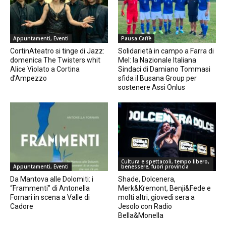
Appuntamenti, Eventi
Pausa Caffè
CortinAteatro si tinge di Jazz:
Solidarietà in campo a Farra di
domenica The Twisters whit
Mel: la Nazionale Italiana
Alice Violato a Cortina
Sindaci di Damiano Tommasi
d’Ampezzo
sfida il Busana Group per
sostenere Assi Onlus
Cultura e spettacoli, tempo libero,
Appuntamenti, Eventi
benessere, fuori provincia
Da Mantova alle Dolomiti: i
Shade, Dolcenera,
“Frammenti” di Antonella
Merk&Kremont, Benji&Fede e
Fornari in scena a Valle di
molti altri, giovedì sera a
Cadore
Jesolo con Radio
Bella&Monella