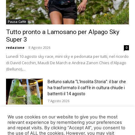
Pausa Caffè
Tutto pronto a Lamosano per Alpago Sky
Super 3
redazione
-
8 Agosto 2026
0
Lunedì 10 agosto sky race, mini sky e pedonata per tutti, nel ricordo
di David Cecchin, Maudi De March e Andrea Zanon Chies d'Alpago
(Belluno),...
Belluno saluta “L’Insolita Storia”: il bar che
ha trasformato il caffè in cultura chiude i
battenti il 14 agosto
7 Agosto 2026
Giro del Lago di Santa Croce 2026.
We use cookies on our website to give you the most
Appuntamento domenica 16 agosto
relevant experience by remembering your preferences
and repeat visits. By clicking “Accept All”, you consent to
7 Agosto 2026
the use of ALL the cookies. However, you may visit