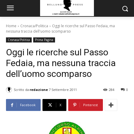
Home
Cronaca/Politica
Oggi le ricerche sul Passo Fedaia, ma
nessuna traccia dell'uomo scomparso
Cronaca/Politica
Prima Pagina
Oggi le ricerche sul Passo
Fedaia, ma nessuna traccia
dell’uomo scomparso
Scritto da
redazione
7 Settembre 2011
284
0
Facebook
X
Pinterest