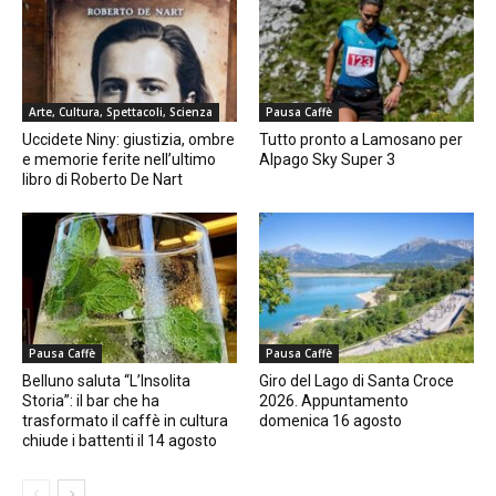
Arte, Cultura, Spettacoli, Scienza
Pausa Caffè
Uccidete Niny: giustizia, ombre
Tutto pronto a Lamosano per
e memorie ferite nell’ultimo
Alpago Sky Super 3
libro di Roberto De Nart
Pausa Caffè
Pausa Caffè
Belluno saluta “L’Insolita
Giro del Lago di Santa Croce
Storia”: il bar che ha
2026. Appuntamento
trasformato il caffè in cultura
domenica 16 agosto
chiude i battenti il 14 agosto