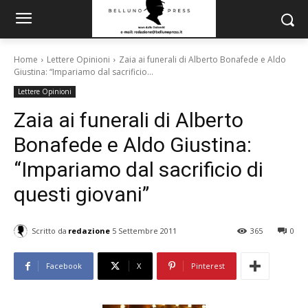
Home
Lettere Opinioni
Zaia ai funerali di Alberto Bonafede e Aldo
Giustina: “Impariamo dal sacrificio...
Lettere Opinioni
Zaia ai funerali di Alberto
Bonafede e Aldo Giustina:
“Impariamo dal sacrificio di
questi giovani”
Scritto da
redazione
5 Settembre 2011
365
0
Facebook
X
Pinterest