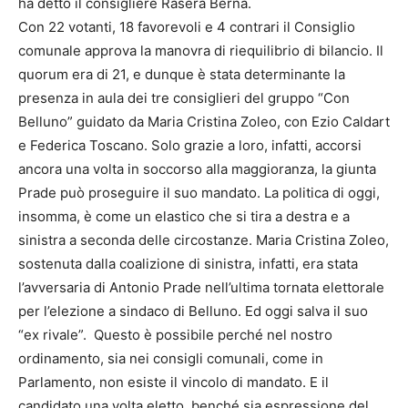
ha detto il consigliere Rasera Berna.
Con 22 votanti, 18 favorevoli e 4 contrari il Consiglio
comunale approva la manovra di riequilibrio di bilancio. Il
quorum era di 21, e dunque è stata determinante la
presenza in aula dei tre consiglieri del gruppo “Con
Belluno” guidato da Maria Cristina Zoleo, con Ezio Caldart
e Federica Toscano. Solo grazie a loro, infatti, accorsi
ancora una volta in soccorso alla maggioranza, la giunta
Prade può proseguire il suo mandato. La politica di oggi,
insomma, è come un elastico che si tira a destra e a
sinistra a seconda delle circostanze. Maria Cristina Zoleo,
sostenuta dalla coalizione di sinistra, infatti, era stata
l’avversaria di Antonio Prade nell’ultima tornata elettorale
per l’elezione a sindaco di Belluno. Ed oggi salva il suo
“ex rivale”. Questo è possibile perché nel nostro
ordinamento, sia nei consigli comunali, come in
Parlamento, non esiste il vincolo di mandato. E il
candidato una volta eletto, benché sia espressione del