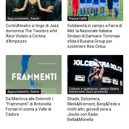
Appuntamenti, Eventi
Pausa Caffè
CortinAteatro si tinge di Jazz:
Solidarietà in campo a Farra di
domenica The Twisters whit
Mel: la Nazionale Italiana
Alice Violato a Cortina
Sindaci di Damiano Tommasi
d’Ampezzo
sfida il Busana Group per
sostenere Assi Onlus
Cultura e spettacoli, tempo libero,
Appuntamenti, Eventi
benessere, fuori provincia
Da Mantova alle Dolomiti: i
Shade, Dolcenera,
“Frammenti” di Antonella
Merk&Kremont, Benji&Fede e
Fornari in scena a Valle di
molti altri, giovedì sera a
Cadore
Jesolo con Radio
Bella&Monella