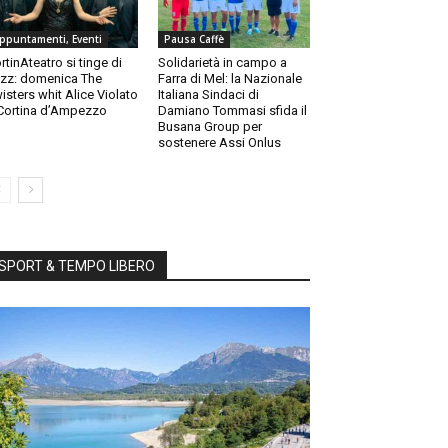
ppuntamenti, Eventi
Pausa Caffè
rtinAteatro si tinge di
Solidarietà in campo a
zz: domenica The
Farra di Mel: la Nazionale
isters whit Alice Violato
Italiana Sindaci di
Cortina d’Ampezzo
Damiano Tommasi sfida il
Busana Group per
sostenere Assi Onlus
SPORT & TEMPO LIBERO