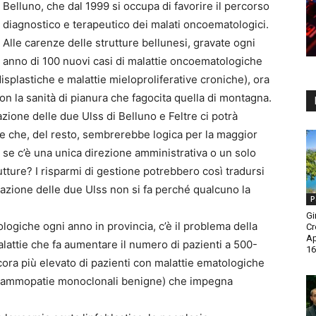
Belluno, che dal 1999 si occupa di favorire il percorso
diagnostico e terapeutico dei malati oncoematologici.
Alle carenze delle strutture bellunesi, gravate ogni
anno di 100 nuovi casi di malattie oncoematologiche
isplastiche e malattie mieloproliferative croniche), ora
on la sanità di pianura che fagocita quella di montagna.
icazione delle due Ulss di Belluno e Feltre ci potrà
ne che, del resto, sembrerebbe logica per la maggior
 se c’è una unica direzione amministrativa o un solo
utture? I risparmi di gestione potrebbero così tradursi
icazione delle due Ulss non si fa perché qualcuno la
P
Gi
logiche ogni anno in provincia, c’è il problema della
Cr
A
malattie che fa aumentare il numero di pazienti a 500-
16
cora più elevato di pazienti con malattie ematologiche
 gammopatie monoclonali benigne) che impegna