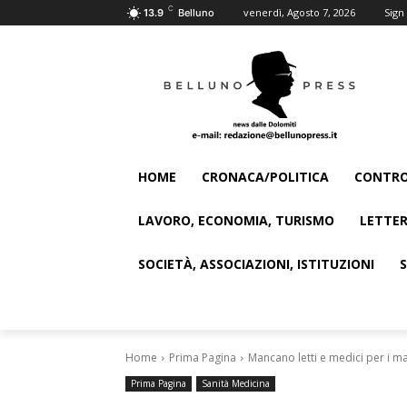
C
venerdì, Agosto 7, 2026
Sign 
13.9
Belluno
HOME
CRONACA/POLITICA
CONTRO
LAVORO, ECONOMIA, TURISMO
LETTER
SOCIETÀ, ASSOCIAZIONI, ISTITUZIONI
Home
Prima Pagina
Mancano letti e medici per i ma
Prima Pagina
Sanità Medicina