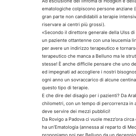
Ad esclusione del linfoma di Hodgkin e della
ematologiche colpiscono persone anziane (il 
gran parte non candidabili a terapie intensive
riservare ai centri più grossi).
«Secondo il direttore generale della Ulss di
un paziente ottantenne con una leucemia lin
per avere un indirizzo terapeutico e tornars
terapeutico che manca a Belluno ma le strut
stesse! È anche difficile pensare che uno dei
ed impegnati ad accogliere i nostri bisognos
ogni anno un sovraccarico di alcune centinai
questo tipo di terapie.
E che dire del disagio per i pazienti? Da A
chilometri, con un tempo di percorrenza in 
deve servire dei mezzi pubblici!
Da Rovigo a Padova ci vuole mezz’ora circa
ha un’Ematologia (annessa al reparto di Me
proponiamo noi per Belluno da un decennio)