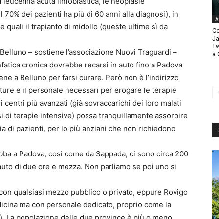
 leucemia acuta linfoblastica, le neoplasie
70% dei pazienti ha più di 60 anni alla diagnosi), in
A
 quali il trapianto di midollo (queste ultime sì da
Co
Ja
Tw
 Belluno – sostiene l’associazione Nuovi Traguardi –
a 
fatica cronica dovrebbe recarsi in auto fino a Padova
ene a Belluno per farsi curare. Però non è l’indirizzo
ture e il personale necessari per erogare le terapie
 centri più avanzati (già sovraccarichi dei loro malati
i di terapie intensive) possa tranquillamente assorbire
a di pazienti, per lo più anziani che non richiedono
rabba a Padova, così come da Sappada, ci sono circa 200
auto di due ore e mezza. Non parliamo se poi uno si
 con qualsiasi mezzo pubblico o privato, eppure Rovigo
dicina ma con personale dedicato, proprio come la
. La popolazione delle due province è più o meno