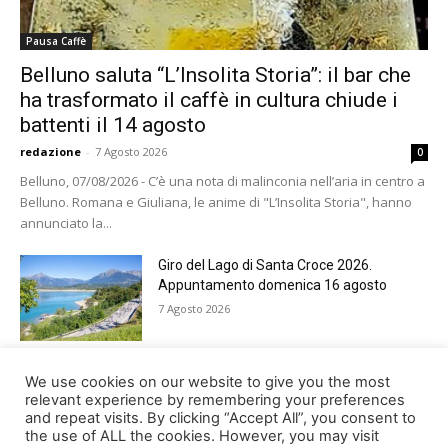
Pausa Caffè
Belluno saluta “L’Insolita Storia”: il bar che
ha trasformato il caffè in cultura chiude i
battenti il 14 agosto
redazione
-
7 Agosto 2026
0
Belluno, 07/08/2026 - C’è una nota di malinconia nell’aria in centro a
Belluno. Romana e Giuliana, le anime di "L’Insolita Storia", hanno
annunciato la...
Giro del Lago di Santa Croce 2026.
Appuntamento domenica 16 agosto
7 Agosto 2026
Belluno rende omaggio ai cugini
We use cookies on our website to give you the most
Alessandro e Andrea Bristot
relevant experience by remembering your preferences
and repeat visits. By clicking “Accept All”, you consent to
6 Agosto 2026
the use of ALL the cookies. However, you may visit