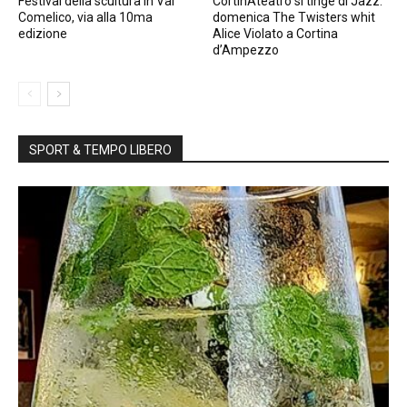
Festival della scultura in Val
CortinAteatro si tinge di Jazz:
Comelico, via alla 10ma
domenica The Twisters whit
edizione
Alice Violato a Cortina
d’Ampezzo
SPORT & TEMPO LIBERO