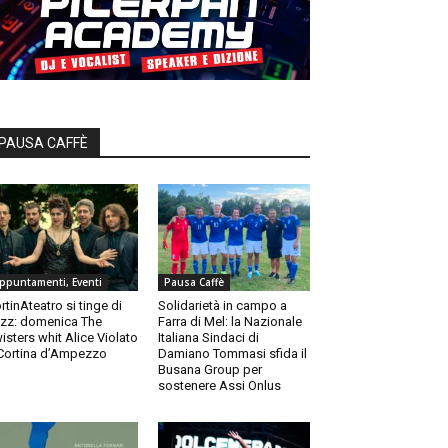
PAUSA CAFFÈ
ppuntamenti, Eventi
Pausa Caffè
rtinAteatro si tinge di
Solidarietà in campo a
zz: domenica The
Farra di Mel: la Nazionale
isters whit Alice Violato
Italiana Sindaci di
Cortina d’Ampezzo
Damiano Tommasi sfida il
Busana Group per
sostenere Assi Onlus