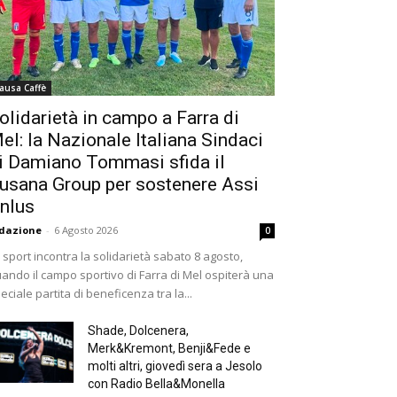
ausa Caffè
olidarietà in campo a Farra di
el: la Nazionale Italiana Sindaci
i Damiano Tommasi sfida il
usana Group per sostenere Assi
nlus
dazione
-
6 Agosto 2026
0
 sport incontra la solidarietà sabato 8 agosto,
ando il campo sportivo di Farra di Mel ospiterà una
eciale partita di beneficenza tra la...
Shade, Dolcenera,
Merk&Kremont, Benji&Fede e
molti altri, giovedì sera a Jesolo
con Radio Bella&Monella