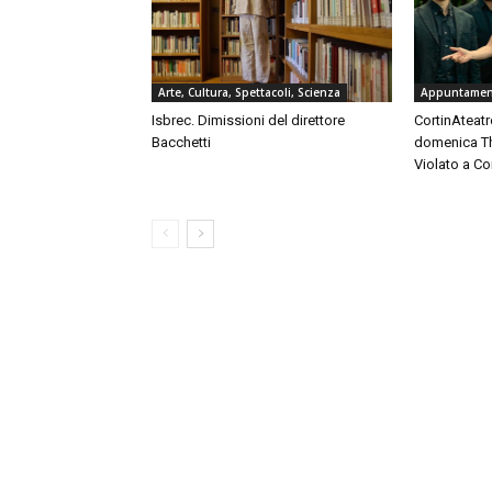
Arte, Cultura, Spettacoli, Scienza
Appuntament
Isbrec. Dimissioni del direttore
CortinAteatro
Bacchetti
domenica Th
Violato a C