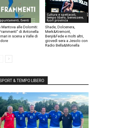
Cultura e spettacoli,
tempo libero, benessere,
ppuntamenti, Eventi
fuori provincia
 Mantova alle Dolomiti:
Shade, Dolcenera,
“Frammenti” di Antonella
Merk&Kremont,
rnari in scena a Valle di
Benji&Fede e molti altri,
dore
giovedì sera a Jesolo con
Radio Bella&Monella
SPORT & TEMPO LIBERO