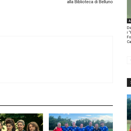
alla Biblioteca di Belluno
A
Da
i 
Fo
Ca