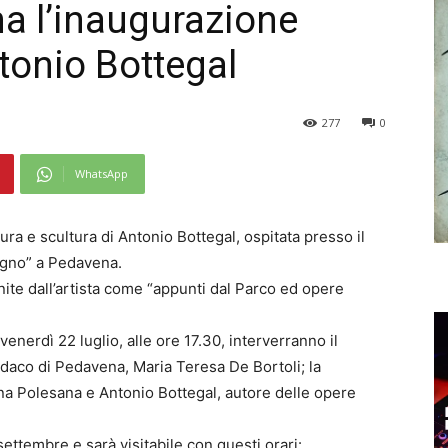
a l’inaugurazione
tonio Bottegal
277
0
WhatsApp
ttura e scultura di Antonio Bottegal, ospitata presso il
tagno” a Pedavena.
nite dall’artista come “appunti dal Parco ed opere
venerdì 22 luglio, alle ore 17.30, interverranno il
ndaco di Pedavena, Maria Teresa De Bortoli; la
na Polesana e Antonio Bottegal, autore delle opere
settembre e sarà visitabile con questi orari: