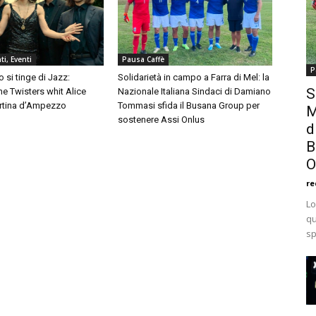
i, Eventi
Pausa Caffè
P
 si tinge di Jazz:
Solidarietà in campo a Farra di Mel: la
S
e Twisters whit Alice
Nazionale Italiana Sindaci di Damiano
ortina d’Ampezzo
Tommasi sfida il Busana Group per
M
sostenere Assi Onlus
d
B
O
re
Lo
qu
sp