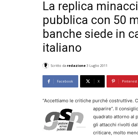
La replica minacci
pubblica con 50 mi
banche siede in ca
italiano
Scritto da
redazione
3 Luglio 2011
Facebook
X
Pinterest
“Accettiamo le critiche purché costruttive.
apparire”. Il consigl
quadrato attorno al
gli attacchi rivolti da
criticare, molto meno