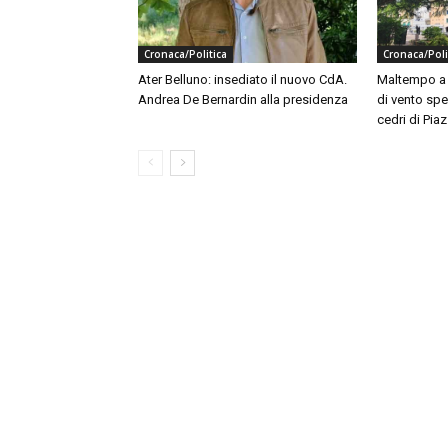
Cronaca/Politica
Cronaca/Poli
Ater Belluno: insediato il nuovo CdA.
Maltempo a B
Andrea De Bernardin alla presidenza
di vento spe
cedri di Piaz