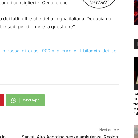
ono i consiglieri -. Certo è che
dei fatti, oltre che della lingua italiana. Deduciamo
altre sedi per dirimere la questione”.
-in-rosso-di-quasi-900mila-euro-e-il-bilancio-dei-se-
P
Be
St
WhatsApp
tr
cu
14
Next article
 in
Sanità: Alto Agordino senza ambulanze. Reolon: