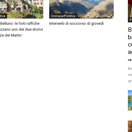
tica
Cronaca/Politica
P
elluno: le forti raffiche
Interventi di soccorso di giovedì
B
zzano uno dei due storici
za dei Martiri
b
c
a
re
Be
ne
an