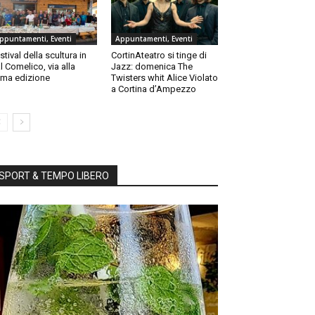
ppuntamenti, Eventi
Appuntamenti, Eventi
stival della scultura in
CortinAteatro si tinge di
l Comelico, via alla
Jazz: domenica The
ma edizione
Twisters whit Alice Violato
a Cortina d’Ampezzo
SPORT & TEMPO LIBERO