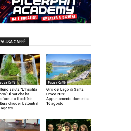
PAUSA CAFFÈ
ausa Caffè
Pausa Caffè
lluno saluta “L’Insolita
Giro del Lago di Santa
oria”: il bar che ha
Croce 2026.
asformato il caffè in
Appuntamento domenica
ltura chiude i battenti il
16 agosto
 agosto