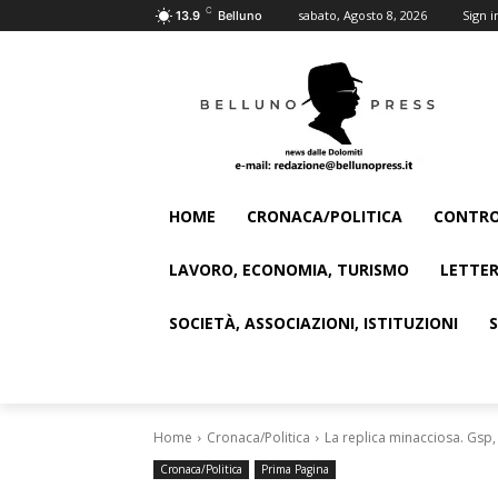
C
sabato, Agosto 8, 2026
Sign i
13.9
Belluno
HOME
CRONACA/POLITICA
CONTRO
LAVORO, ECONOMIA, TURISMO
LETTER
SOCIETÀ, ASSOCIAZIONI, ISTITUZIONI
Home
Cronaca/Politica
La replica minacciosa. Gsp, 
Cronaca/Politica
Prima Pagina