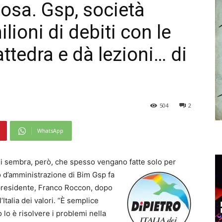
osa. Gsp, società
lioni di debiti con le
ttedra e dà lezioni… di
504
2
WhatsApp
 Ci sembra, però, che spesso vengano fatte solo per
io d’amministrazione di Bim
Gsp fa
 presidente, Franco Roccon, dopo
ll’Italia dei valori. “È semplice
 lo è risolvere i problemi nella