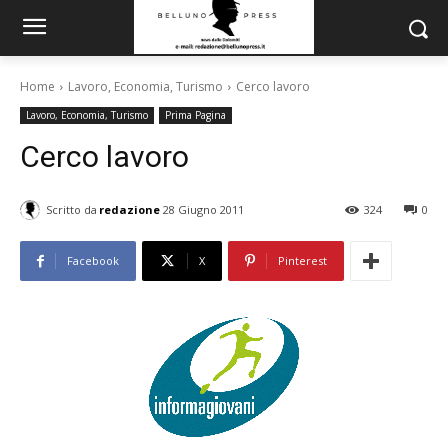
Home
Lavoro, Economia, Turismo
Cerco lavoro
Lavoro, Economia, Turismo
Prima Pagina
Cerco lavoro
Scritto da
redazione
28 Giugno 2011
324
0
Facebook
X
Pinterest