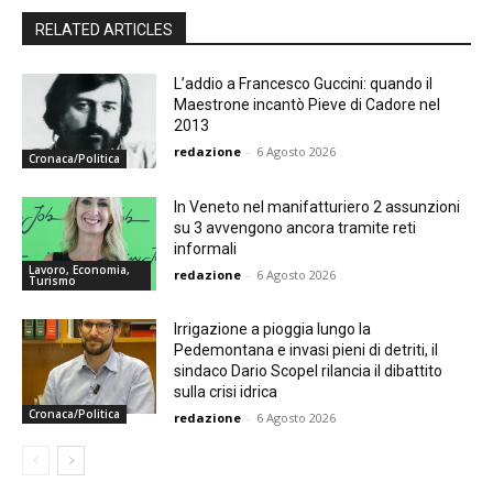
RELATED ARTICLES
L’addio a Francesco Guccini: quando il
Maestrone incantò Pieve di Cadore nel
2013
redazione
-
6 Agosto 2026
Cronaca/Politica
In Veneto nel manifatturiero 2 assunzioni
su 3 avvengono ancora tramite reti
informali
Lavoro, Economia,
redazione
-
6 Agosto 2026
Turismo
Irrigazione a pioggia lungo la
Pedemontana e invasi pieni di detriti, il
sindaco Dario Scopel rilancia il dibattito
sulla crisi idrica
Cronaca/Politica
redazione
-
6 Agosto 2026