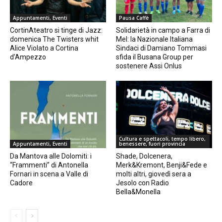
Appuntamenti, Eventi
Pausa Caffè
CortinAteatro si tinge di Jazz:
Solidarietà in campo a Farra di
domenica The Twisters whit
Mel: la Nazionale Italiana
Alice Violato a Cortina
Sindaci di Damiano Tommasi
d’Ampezzo
sfida il Busana Group per
sostenere Assi Onlus
Cultura e spettacoli, tempo libero,
Appuntamenti, Eventi
benessere, fuori provincia
Da Mantova alle Dolomiti: i
Shade, Dolcenera,
“Frammenti” di Antonella
Merk&Kremont, Benji&Fede e
Fornari in scena a Valle di
molti altri, giovedì sera a
Cadore
Jesolo con Radio
Bella&Monella