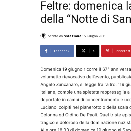
Feltre: domenica
della “Notte di Sa
Scritto da
redazione
15 Giugno 2011
Facebook
X
Pinterest
Domenica 19 giugno ricorre il 67° anniversari
volumetto rievocativo dell’evento, pubblicat
Angelo Zancanaro, si legge fra l’altro: “19 
italiane, compie una spietata rappresaglia a
deportate in campi di concentramento e uccid
Luciano, colpiti nel pianerottolo della scala 
Colonna ed Oldino De Paoli. Quel triste episo
tragico e doloroso della dominazione nazista
Alle ore 18.30 di domenica 19 giugno al Sace