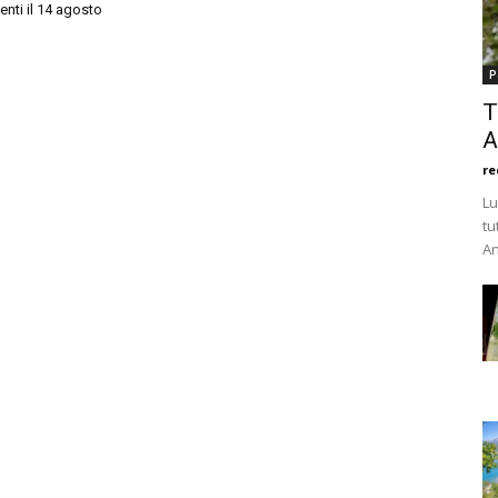
enti il 14 agosto
P
T
A
re
Lu
tu
An