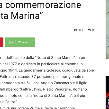
 la commemorazione
nta Marina”
314
0
WhatsApp
o dell’eccidio della “Notte di Santa Marina”. In un
o nel 1977 e dedicato in particolare al colonnello
giugno 1944. La gendarmeria tedesca, coadiuvata da spie
 Feltre, arrestando 37 persone, poi imprigionate o
endone altre 5: il col. Angelo Zancanaro e il figlio
dell’albergo “Feltre”, l’ing. Pietro Vendrami, Romano
dio, noto come la “notte di Santa Marina”, è il più
 a Feltre”.
llo di Via Tofana Prima si terrà la cerimonia