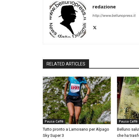
redazione
http://www.bellunopress.it
RELATED ARTICLES
Pausa Caffè
Pausa Caffè
Tutto pronto a Lamosano per Alpago
Belluno salut
Sky Super 3
che ha trasfo