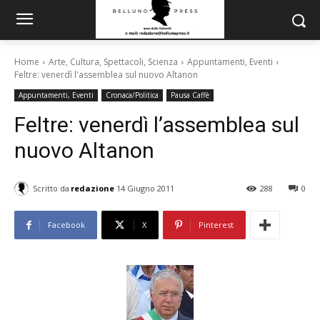
Home
Arte, Cultura, Spettacoli, Scienza
Appuntamenti, Eventi
Feltre: venerdì l'assemblea sul nuovo Altanon
Appuntamenti, Eventi
Cronaca/Politica
Pausa Caffè
Feltre: venerdì l’assemblea sul
nuovo Altanon
Scritto da
redazione
14 Giugno 2011
288
0
Facebook
X
Pinterest