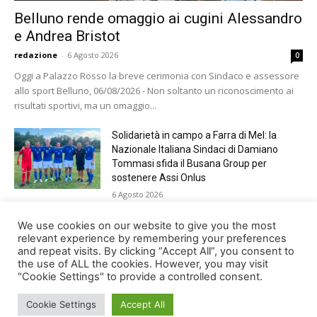
Belluno rende omaggio ai cugini Alessandro
e Andrea Bristot
redazione
-
6 Agosto 2026
0
Oggi a Palazzo Rosso la breve cerimonia con Sindaco e assessore
allo sport Belluno, 06/08/2026 - Non soltanto un riconoscimento ai
risultati sportivi, ma un omaggio...
Solidarietà in campo a Farra di Mel: la
Nazionale Italiana Sindaci di Damiano
Tommasi sfida il Busana Group per
sostenere Assi Onlus
6 Agosto 2026
Shade, Dolcenera, Merk&Kremont,
We use cookies on our website to give you the most
Benji&Fede e molti altri, giovedì sera a
relevant experience by remembering your preferences
and repeat visits. By clicking “Accept All”, you consent to
Jesolo con Radio Bella&Monella
the use of ALL the cookies. However, you may visit
5 Agosto 2026
"Cookie Settings" to provide a controlled consent.
Cookie Settings
Accept All