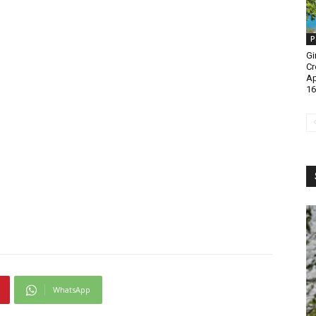
P
Gi
Cr
A
16
WhatsApp