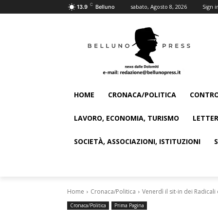
C
sabato, Agosto 8, 2026
Sign i
13.9
Belluno
HOME
CRONACA/POLITICA
CONTRO
LAVORO, ECONOMIA, TURISMO
LETTER
SOCIETÀ, ASSOCIAZIONI, ISTITUZIONI
Home
Cronaca/Politica
Venerdì il sit-in dei Radicali
Cronaca/Politica
Prima Pagina