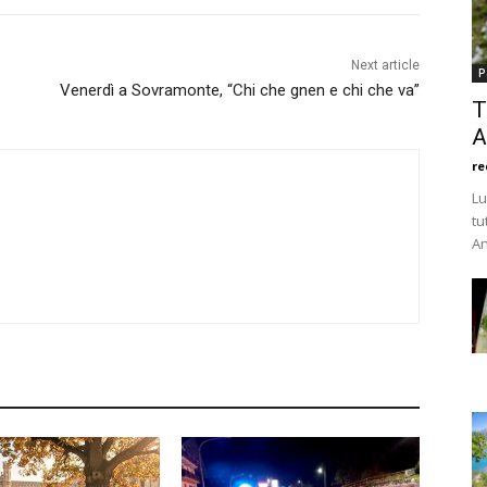
Next article
P
Venerdì a Sovramonte, “Chi che gnen e chi che va”
T
A
re
Lu
tu
An