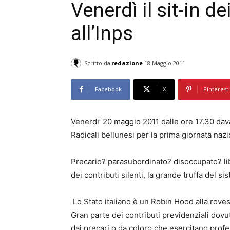
Venerdì il sit-in d
all’Inps
Scritto da
redazione
18 Maggio 2011
Facebook
X
Pinterest
Venerdi’ 20 maggio 2011 dalle ore 17.30 davant
Radicali bellunesi per la prima giornata nazio
Precario? parasubordinato? disoccupato? libe
dei contributi silenti, la grande truffa del s
Lo Stato italiano è un Robin Hood alla rovesc
Gran parte dei contributi previdenziali dovut
dai precari o da coloro che esercitano prof