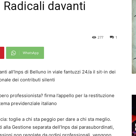
ei Radicali davanti
277
1
WhatsApp
i all’Inps di Belluno in viale fantuzzi 24/a il sit-in dei
nale dei contributi silenti
ro professionista? firma l’appello per la restituzione
istema previdenziale italiano
ia: toglie a chi sta peggio per dare a chi sta meglio.
i alla Gestione separata dell’Inps dai parasubordinati,
essioni non regolate da ordini professionali, vengono