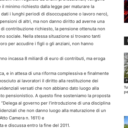
 il minimo richiesto dalla legge per maturare la
ati i lunghi periodi di disoccupazione o lavoro nero),
pensioni di altri, ma non danno diritto ad averne una
 di contribuzione richiesto, la pensione ottenuta non
no sociale. Nella stessa situazione si trovano tanti
oro per accudire i figli o gli anziani, non hanno
nno incassa 8 miliardi di euro di contributi, ma eroga
a, e in attesa di una riforma complessiva e finalmente
ciuto ai lavoratori il diritto alla restituzione dei
P
Tu
revidenziali versati che non abbiano dato luogo alla
pe
to pensionistico. A questo fine sosteniamo la proposta
i “Delega al governo per l’introduzione di una disciplina
evidenziali che non danno luogo alla maturazione di un
Atto Camera n. 1611) e
 e discussa entro la fine del 2011.