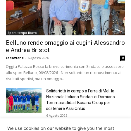
Sport, tempo libero
Belluno rende omaggio ai cugini Alessandro
e Andrea Bristot
redazione
-
6 Agosto 2026
0
Oggi a Palazzo Rosso la breve cerimonia con Sindaco e assessore
allo sport Belluno, 06/08/2026 - Non soltanto un riconoscimento ai
risultati sportivi, ma un omaggio...
Solidarietà in campo a Farra di Mel: la
Nazionale Italiana Sindaci di Damiano
Tommasi sfida il Busana Group per
sostenere Assi Onlus
6 Agosto 2026
Shade, Dolcenera, Merk&Kremont,
We use cookies on our website to give you the most