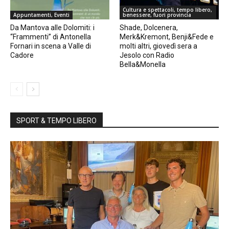
Cultura e spettacoli, tempo libero,
Appuntamenti, Eventi
benessere, fuori provincia
Da Mantova alle Dolomiti: i
Shade, Dolcenera,
“Frammenti” di Antonella
Merk&Kremont, Benji&Fede e
Fornari in scena a Valle di
molti altri, giovedì sera a
Cadore
Jesolo con Radio
Bella&Monella
SPORT & TEMPO LIBERO