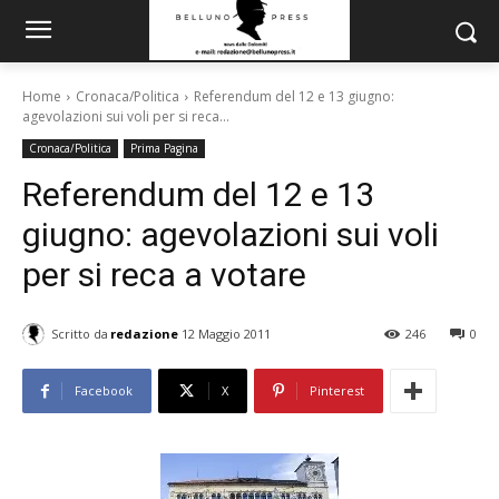
Home
Cronaca/Politica
Referendum del 12 e 13 giugno:
agevolazioni sui voli per si reca...
Cronaca/Politica
Prima Pagina
Referendum del 12 e 13
giugno: agevolazioni sui voli
per si reca a votare
Scritto da
redazione
12 Maggio 2011
246
0
Facebook
X
Pinterest