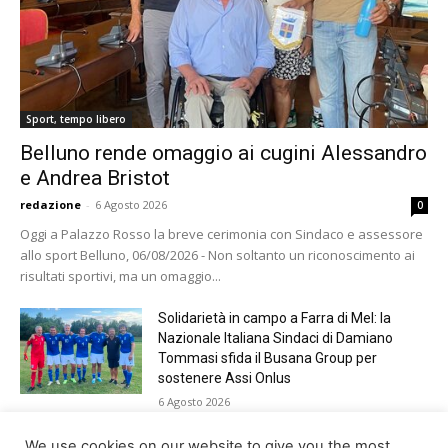
Sport, tempo libero
Belluno rende omaggio ai cugini Alessandro
e Andrea Bristot
redazione
-
6 Agosto 2026
0
Oggi a Palazzo Rosso la breve cerimonia con Sindaco e assessore
allo sport Belluno, 06/08/2026 - Non soltanto un riconoscimento ai
risultati sportivi, ma un omaggio...
Solidarietà in campo a Farra di Mel: la
Nazionale Italiana Sindaci di Damiano
Tommasi sfida il Busana Group per
sostenere Assi Onlus
6 Agosto 2026
Shade, Dolcenera, Merk&Kremont,
We use cookies on our website to give you the most