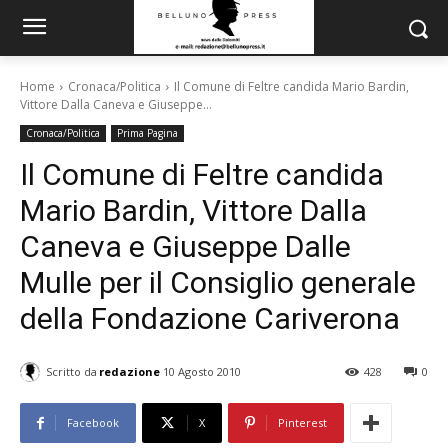
Home
Cronaca/Politica
Il Comune di Feltre candida Mario Bardin,
Vittore Dalla Caneva e Giuseppe...
Cronaca/Politica
Prima Pagina
Il Comune di Feltre candida
Mario Bardin, Vittore Dalla
Caneva e Giuseppe Dalle
Mulle per il Consiglio generale
della Fondazione Cariverona
Scritto da
redazione
10 Agosto 2010
428
0
Facebook
X
Pinterest