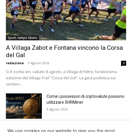
Sport, tempo libero
A Villaga Zabot e Fontana vincono la Corsa
del Gal
redazione
-
9 Agosto 2026
0
Si è svolta ieri, sabato 8 agosto, a Villaga di Feltre, l’undicesima
edizione del Villaga Trail "Corsa del Gal”. La gara podistica sui
sentieri...
Come i possessori di criptovalute possono
utilizzare SHRMiner
9 Agosto 2026
Tutto pronto a Lamosano per Alpago Sky
We use cookies on our website to give you the most