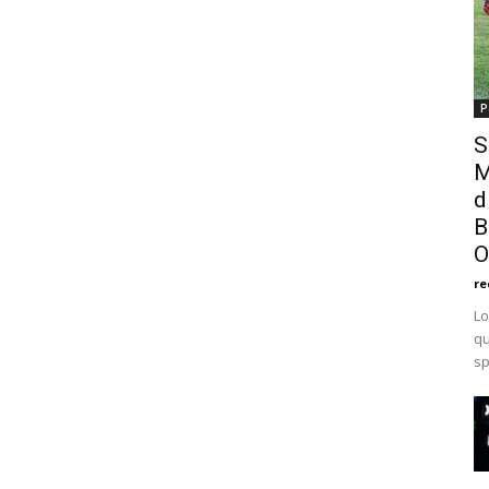
P
S
M
d
B
O
re
Lo
qu
sp