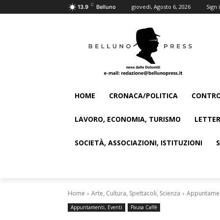
C
giovedì, Agosto 6, 2026
Sign i
13.9
Belluno
HOME
CRONACA/POLITICA
CONTRO
LAVORO, ECONOMIA, TURISMO
LETTER
SOCIETÀ, ASSOCIAZIONI, ISTITUZIONI
Home
Arte, Cultura, Spettacoli, Scienza
Appuntament
Appuntamenti, Eventi
Pausa Caffè