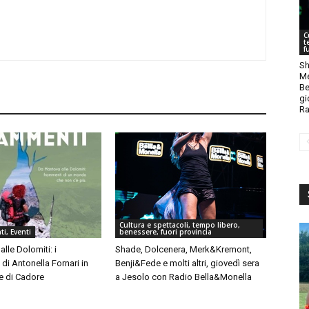
C
t
f
Sh
Me
Be
gi
Ra
Cultura e spettacoli, tempo libero,
i, Eventi
benessere, fuori provincia
lle Dolomiti: i
Shade, Dolcenera, Merk&Kremont,
di Antonella Fornari in
Benji&Fede e molti altri, giovedì sera
e di Cadore
a Jesolo con Radio Bella&Monella