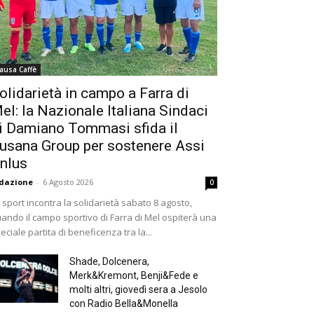
ausa Caffè
olidarietà in campo a Farra di
el: la Nazionale Italiana Sindaci
i Damiano Tommasi sfida il
usana Group per sostenere Assi
nlus
dazione
-
6 Agosto 2026
0
 sport incontra la solidarietà sabato 8 agosto,
ando il campo sportivo di Farra di Mel ospiterà una
eciale partita di beneficenza tra la...
Shade, Dolcenera,
Merk&Kremont, Benji&Fede e
molti altri, giovedì sera a Jesolo
con Radio Bella&Monella