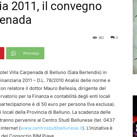
ia 2011, il convegno
rpenada
382
0
WhatsApp
Hotel Villa Carpenada di Belluno (Sala Berlendis) in
: Finanziaria 2011 – D.L. 78/2010 Analisi delle norme e
Con relatore il dottor Mauro Bellesia, dirigente del
torio per la Finanza e contabilità degli enti locali
 partecipazione è di 50 euro per persona (Iva esclusa).
i locali della Provincia di Belluno. La scadenza delle
 potranno pervenire al Centro Studi Bellunese (tel. 0437
internet (
www.centrostudibellunese.it
). L’iniziativa è
o del Consorzio BIM Piave.