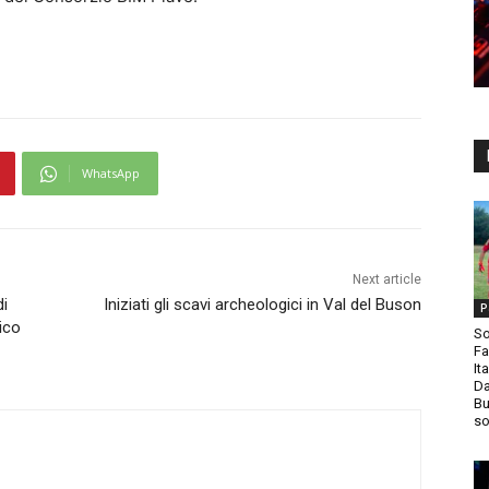
WhatsApp
Next article
di
Iniziati gli scavi archeologici in Val del Buson
P
tico
So
Fa
It
Da
Bu
so