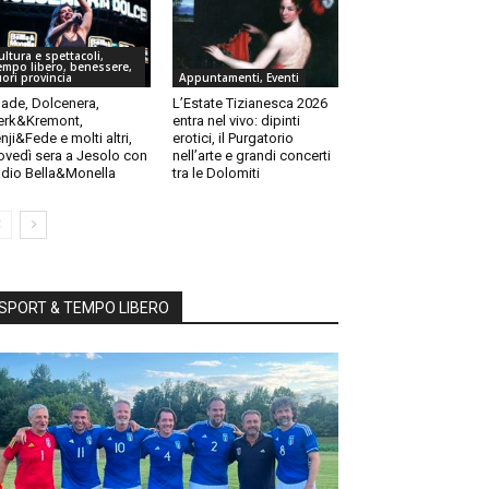
ultura e spettacoli,
empo libero, benessere,
uori provincia
Appuntamenti, Eventi
ade, Dolcenera,
L’Estate Tizianesca 2026
rk&Kremont,
entra nel vivo: dipinti
nji&Fede e molti altri,
erotici, il Purgatorio
ovedì sera a Jesolo con
nell’arte e grandi concerti
dio Bella&Monella
tra le Dolomiti
SPORT & TEMPO LIBERO