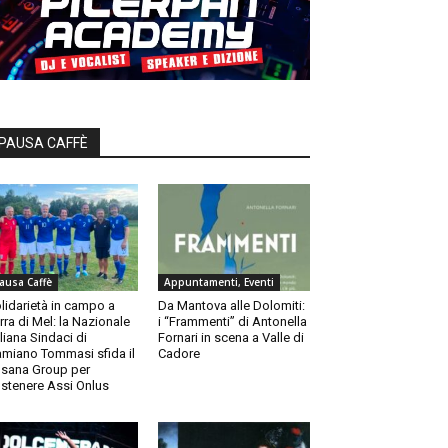
PAUSA CAFFÈ
ausa Caffè
Appuntamenti, Eventi
lidarietà in campo a
Da Mantova alle Dolomiti:
rra di Mel: la Nazionale
i “Frammenti” di Antonella
aliana Sindaci di
Fornari in scena a Valle di
miano Tommasi sfida il
Cadore
sana Group per
stenere Assi Onlus