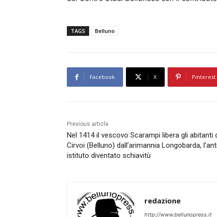
TAGS
Belluno
Facebook
X
Pinterest
Previous article
Nel 1414 il vescovo Scarampi libera gli abitanti 
Cirvoi (Belluno) dall’arimannia Longobarda, l’an
istituto diventato schiavitù
redazione
http://www.bellunopress.it