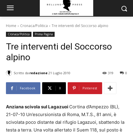
Home
Cronaca/Politica
Tre interventi del Soccorso alpino
Cronaca/Politica
Prima Pagina
Tre interventi del Soccorso
alpino
Scritto da
redazione
21 Luglio 2010
319
0
Facebook
X
Pinterest
Anziana scivola sul Lagazuoi
Cortina d’Ampezzo (BL),
21-07-10 Un’escursionista di Roma, M.T.S., 81 anni, è
scivolata poco distante dal rifugio Lagazuoi, sbattendo la
testa a terra. Una volta allertato il Suem 118, sul posto è