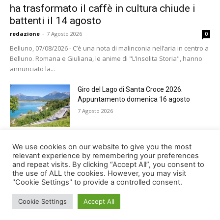
ha trasformato il caffè in cultura chiude i
battenti il 14 agosto
redazione
-
7 Agosto 2026
0
Belluno, 07/08/2026 - C’è una nota di malinconia nell’aria in centro a
Belluno. Romana e Giuliana, le anime di "L’Insolita Storia", hanno
annunciato la...
Giro del Lago di Santa Croce 2026.
Appuntamento domenica 16 agosto
7 Agosto 2026
Belluno rende omaggio ai cugini
We use cookies on our website to give you the most
Alessandro e Andrea Bristot
relevant experience by remembering your preferences
and repeat visits. By clicking “Accept All”, you consent to
6 Agosto 2026
the use of ALL the cookies. However, you may visit
"Cookie Settings" to provide a controlled consent.
Cookie Settings
Accept All
© Newspaper WordPress Theme by TagDiv