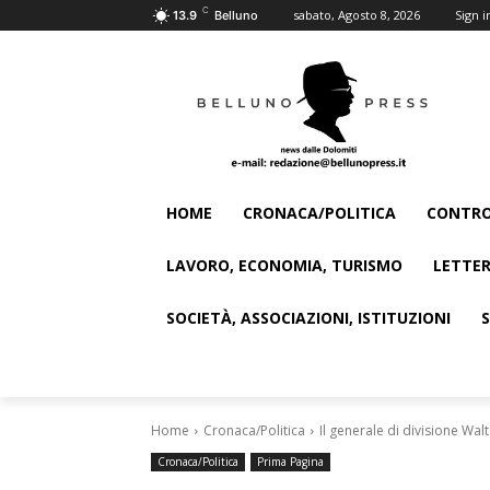
C
sabato, Agosto 8, 2026
Sign i
13.9
Belluno
HOME
CRONACA/POLITICA
CONTRO
LAVORO, ECONOMIA, TURISMO
LETTER
SOCIETÀ, ASSOCIAZIONI, ISTITUZIONI
Home
Cronaca/Politica
Il generale di divisione Wa
Cronaca/Politica
Prima Pagina