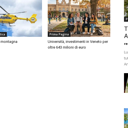
P
T
tica
Prima Pagina
A
n montagna
Università, investimenti in Veneto per
re
oltre 643 milioni di euro
Lu
tu
An