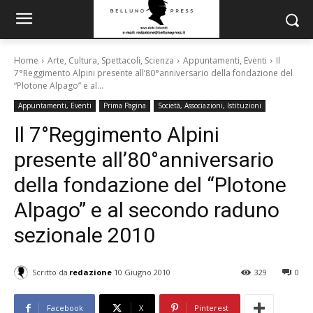
Home
Arte, Cultura, Spettacoli, Scienza
Appuntamenti, Eventi
Il
7°Reggimento Alpini presente all’80°anniversario della fondazione del
“Plotone Alpago” e al...
Appuntamenti, Eventi
Prima Pagina
Società, Associazioni, Istituzioni
Il 7°Reggimento Alpini
presente all’80°anniversario
della fondazione del “Plotone
Alpago” e al secondo raduno
sezionale 2010
Scritto da
redazione
10 Giugno 2010
329
0
Facebook
X
Pinterest