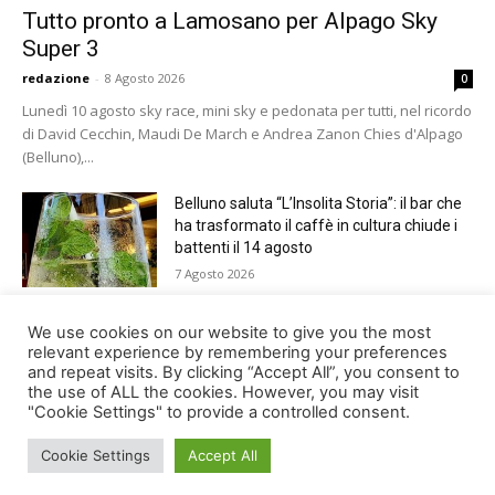
Tutto pronto a Lamosano per Alpago Sky
Super 3
redazione
-
8 Agosto 2026
0
Lunedì 10 agosto sky race, mini sky e pedonata per tutti, nel ricordo
di David Cecchin, Maudi De March e Andrea Zanon Chies d'Alpago
(Belluno),...
Belluno saluta “L’Insolita Storia”: il bar che
ha trasformato il caffè in cultura chiude i
battenti il 14 agosto
7 Agosto 2026
Giro del Lago di Santa Croce 2026.
We use cookies on our website to give you the most
Appuntamento domenica 16 agosto
relevant experience by remembering your preferences
and repeat visits. By clicking “Accept All”, you consent to
7 Agosto 2026
the use of ALL the cookies. However, you may visit
"Cookie Settings" to provide a controlled consent.
Cookie Settings
Accept All
© Newspaper WordPress Theme by TagDiv