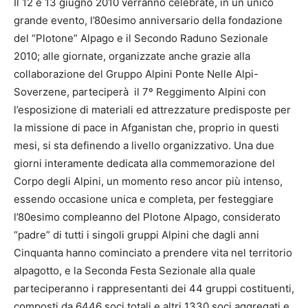
Il 12 e 13 giugno 2010 verranno celebrate, in un unico
grande evento, l’80esimo anniversario della fondazione
del “Plotone” Alpago e il Secondo Raduno Sezionale
2010; alle giornate, organizzate anche grazie alla
collaborazione del Gruppo Alpini Ponte Nelle Alpi-
Soverzene, parteciperà il 7º Reggimento Alpini con
l’esposizione di materiali ed attrezzature predisposte per
la missione di pace in Afganistan che, proprio in questi
mesi, si sta definendo a livello organizzativo. Una due
giorni interamente dedicata alla commemorazione del
Corpo degli Alpini, un momento reso ancor più intenso,
essendo occasione unica e completa, per festeggiare
l’80esimo compleanno del Plotone Alpago, considerato
“padre” di tutti i singoli gruppi Alpini che dagli anni
Cinquanta hanno cominciato a prendere vita nel territorio
alpagotto, e la Seconda Festa Sezionale alla quale
parteciperanno i rappresentanti dei 44 gruppi costituenti,
composti da 6446 soci totali e altri 1330 soci aggregati e