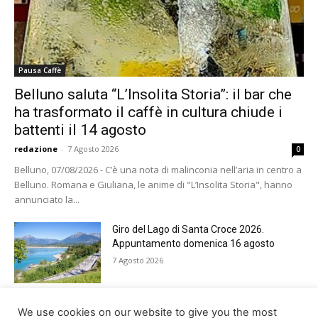
Pausa Caffè
Belluno saluta “L’Insolita Storia”: il bar che
ha trasformato il caffè in cultura chiude i
battenti il 14 agosto
redazione
-
7 Agosto 2026
0
Belluno, 07/08/2026 - C’è una nota di malinconia nell’aria in centro a
Belluno. Romana e Giuliana, le anime di "L’Insolita Storia", hanno
annunciato la...
Giro del Lago di Santa Croce 2026.
Appuntamento domenica 16 agosto
7 Agosto 2026
Belluno rende omaggio ai cugini
We use cookies on our website to give you the most