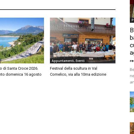
P
B
b
c
a
re
Appuntamenti, Eventi
o di Santa Croce 2026.
Festival della scultura in Val
Be
to domenica 16 agosto
Comelico, via alla 10ma edizione
ne
an