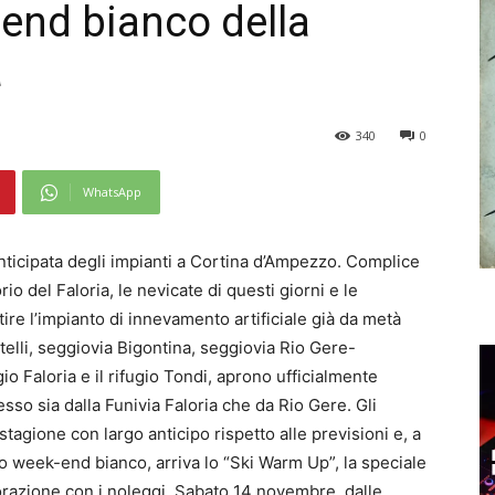
 end bianco della
a
340
0
WhatsApp
nticipata degli impianti a Cortina d’Ampezzo. Complice
o del Faloria, le nevicate di questi giorni e le
re l’impianto di innevamento artificiale già da metà
itelli, seggiovia Bigontina, seggiovia Rio Gere-
io Faloria e il rifugio Tondi, aprono ufficialmente
so sia dalla Funivia Faloria che da Rio Gere. Gli
stagione con largo anticipo rispetto alle previsioni e, a
mo week-end bianco, arriva lo “Ski Warm Up”, la speciale
borazione con i noleggi. Sabato 14 novembre, dalle