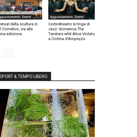
ppuntamenti, Eventi
Appuntamenti, Eventi
stival della scultura in
CortinAteatro si tinge di
l Comelico, via alla
Jazz: domenica The
ma edizione
Twisters whit Alice Violato
a Cortina d’Ampezzo
SPORT & TEMPO LIBERO