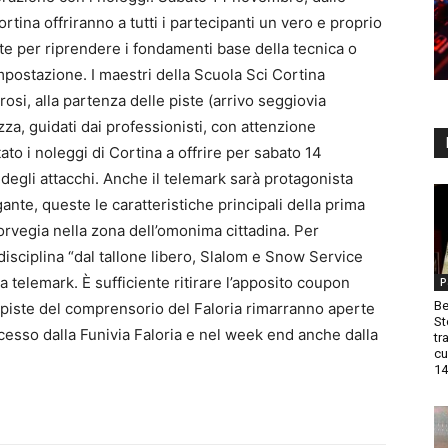
rtina offriranno a tutti i partecipanti un vero e proprio
ite per riprendere i fondamenti base della tecnica o
mpostazione. I maestri della Scuola Sci Cortina
osi, alla partenza delle piste (arrivo seggiovia
ezza, guidati dai professionisti, con attenzione
tato i noleggi di Cortina a offrire per sabato 14
 degli attacchi. Anche il telemark sarà protagonista
ante, queste le caratteristiche principali della prima
Norvegia nella zona dell’omonima cittadina. Per
disciplina “dal tallone libero, Slalom e Snow Service
 telemark. È sufficiente ritirare l’apposito coupon
P
Be
 piste del comprensorio del Faloria rimarranno aperte
St
accesso dalla Funivia Faloria e nel week end anche dalla
tr
cu
14