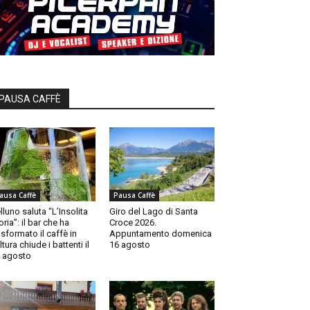
PAUSA CAFFÈ
ausa Caffè
Pausa Caffè
lluno saluta “L’Insolita
Giro del Lago di Santa
oria”: il bar che ha
Croce 2026.
asformato il caffè in
Appuntamento domenica
ltura chiude i battenti il
16 agosto
 agosto