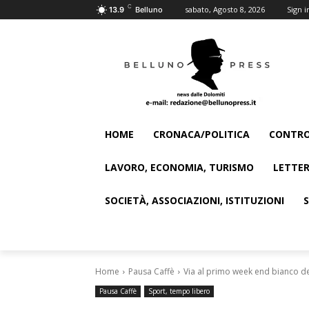
C
sabato, Agosto 8, 2026
Sign i
13.9
Belluno
HOME
CRONACA/POLITICA
CONTRO
LAVORO, ECONOMIA, TURISMO
LETTER
SOCIETÀ, ASSOCIAZIONI, ISTITUZIONI
Home
Pausa Caffè
Via al primo week end bianco de
Pausa Caffè
Sport, tempo libero