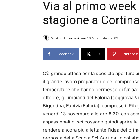
Via al primo week
stagione a Cortin
Scritto da
redazione
10 Novembre 2009
Facebook
X
Pinterest
C’è grande attesa per la speciale apertura a
il grande lavoro preparatorio del comprensori
temperature che hanno permesso di far parti
ottobre, gli impianti del Faloria (seggiovia V
Bigontina, Funivia Faloria), compreso il Rifug
venerdì 13 novembre alle ore 8.30, con acces
appassionati di sci possono quindi aprire la 
rendere ancora più allettante l’idea del pri
proposta della Scuola Sci Cortina, in colla