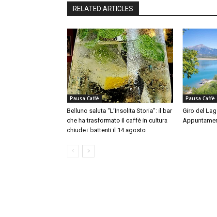
RELATED ARTICLES
Pausa Caffè
Pausa Caffè
Belluno saluta “L’Insolita Storia”: il bar
Giro del Lag
che ha trasformato il caffè in cultura
Appuntamen
chiude i battenti il 14 agosto