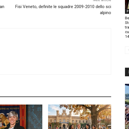
Next article
tan
Fisi Veneto, definite le squadre 2009-2010 dello sci
P
alpino
Be
St
tr
cu
14