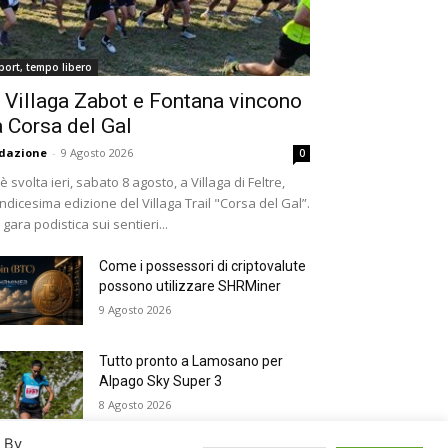
port, tempo libero
 Villaga Zabot e Fontana vincono
a Corsa del Gal
dazione
-
9 Agosto 2026
0
 è svolta ieri, sabato 8 agosto, a Villaga di Feltre,
undicesima edizione del Villaga Trail "Corsa del Gal”.
 gara podistica sui sentieri...
Come i possessori di criptovalute
possono utilizzare SHRMiner
9 Agosto 2026
Tutto pronto a Lamosano per
Alpago Sky Super 3
8 Agosto 2026
. By