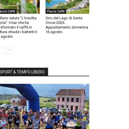
ausa Caffè
Pausa Caffè
lluno saluta “L’Insolita
Giro del Lago di Santa
oria”: il bar che ha
Croce 2026.
asformato il caffè in
Appuntamento domenica
ltura chiude i battenti il
16 agosto
 agosto
SPORT & TEMPO LIBERO