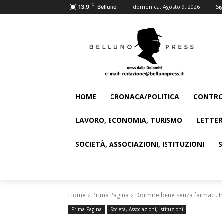
C
domenica, Agosto 9, 2026
Si
13.9
Belluno
HOME
CRONACA/POLITICA
CONTRO
LAVORO, ECONOMIA, TURISMO
LETTER
SOCIETÀ, ASSOCIAZIONI, ISTITUZIONI
Home
Prima Pagina
Dormire bene senza farmaci. I
Prima Pagina
Società, Associazioni, Istituzioni