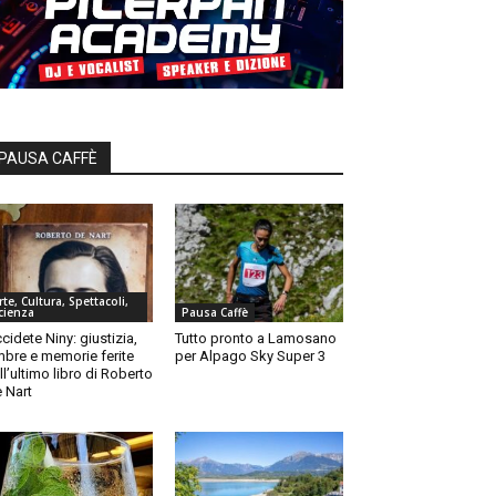
PAUSA CAFFÈ
rte, Cultura, Spettacoli,
cienza
Pausa Caffè
cidete Niny: giustizia,
Tutto pronto a Lamosano
bre e memorie ferite
per Alpago Sky Super 3
ll’ultimo libro di Roberto
 Nart