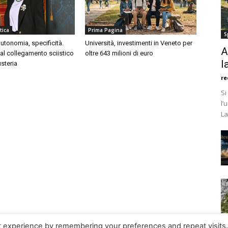
tica
Prima Pagina
S
tonomia, specificità.
Università, investimenti in Veneto per
A
ì al collegamento sciistico
oltre 643 milioni di euro
l
steria
re
Si
l’
La
t experience by remembering your preferences and repeat visits