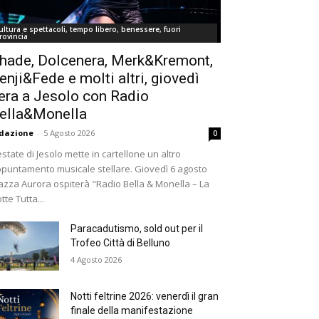
ultura e spettacoli, tempo libero, benessere, fuori
rovincia
hade, Dolcenera, Merk&Kremont,
enji&Fede e molti altri, giovedì
era a Jesolo con Radio
ella&Monella
dazione
-
5 Agosto 2026
0
estate di Jesolo mette in cartellone un altro
puntamento musicale stellare. Giovedì 6 agosto
azza Aurora ospiterà "Radio Bella & Monella – La
tte Tutta...
Paracadutismo, sold out per il
Trofeo Città di Belluno
4 Agosto 2026
Notti feltrine 2026: venerdì il gran
finale della manifestazione