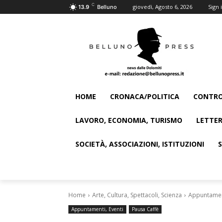
C
giovedì, Agosto 6, 2026
Sign i
13.9
Belluno
HOME
CRONACA/POLITICA
CONTRO
LAVORO, ECONOMIA, TURISMO
LETTER
SOCIETÀ, ASSOCIAZIONI, ISTITUZIONI
Home
Arte, Cultura, Spettacoli, Scienza
Appuntament
Appuntamenti, Eventi
Pausa Caffè