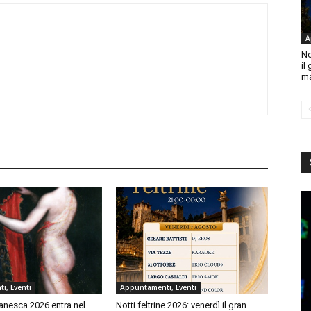
A
No
il
ma
i, Eventi
Appuntamenti, Eventi
ianesca 2026 entra nel
Notti feltrine 2026: venerdì il gran