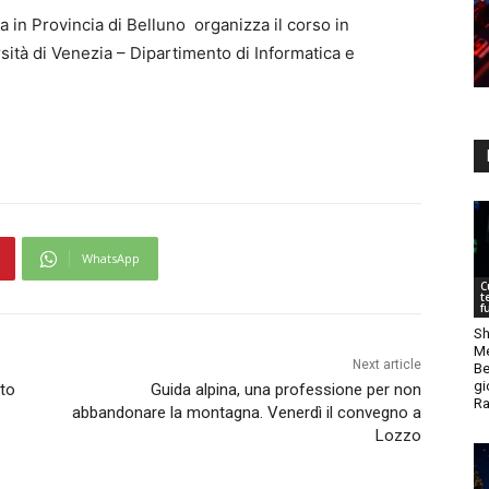
ra in Provincia di Belluno organizza il corso in
ersità di Venezia – Dipartimento di Informatica e
WhatsApp
C
t
f
Sh
Me
Next article
Be
gi
tto
Guida alpina, una professione per non
Ra
abbandonare la montagna. Venerdì il convegno a
Lozzo