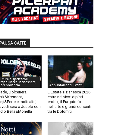
PAUSA CAFFÈ
ultura e spettacoli,
empo libero, benessere,
uori provincia
Appuntamenti, Eventi
ade, Dolcenera,
L’Estate Tizianesca 2026
rk&Kremont,
entra nel vivo: dipinti
nji&Fede e molti altri,
erotici, il Purgatorio
ovedì sera a Jesolo con
nell’arte e grandi concerti
dio Bella&Monella
tra le Dolomiti