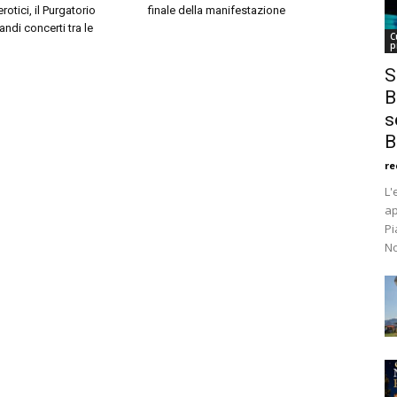
erotici, il Purgatorio
finale della manifestazione
randi concerti tra le
C
p
S
B
s
B
re
L'
ap
Pi
No