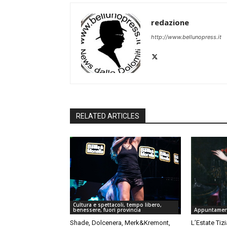
redazione
http://www.bellunopress.it
RELATED ARTICLES
Cultura e spettacoli, tempo libero,
benessere, fuori provincia
Appuntament
Shade, Dolcenera, Merk&Kremont,
L’Estate Tiz