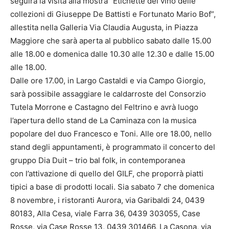
seguirà la visita alla mostra “Etichette del vino delle
collezioni di Giuseppe De Battisti e Fortunato Mario Bof”,
allestita nella Galleria Via Claudia Augusta, in Piazza
Maggiore che sarà aperta al pubblico sabato dalle 15.00
alle 18.00 e domenica dalle 10.30 alle 12.30 e dalle 15.00
alle 18.00.
Dalle ore 17.00, in Largo Castaldi e via Campo Giorgio,
sarà possibile assaggiare le caldarroste del Consorzio
Tutela Morrone e Castagno del Feltrino e avrà luogo
l’apertura dello stand de La Caminaza con la musica
popolare del duo Francesco e Toni. Alle ore 18.00, nello
stand degli appuntamenti, è programmato il concerto del
gruppo Dia Duit – trio bal folk, in contemporanea
con l’attivazione di quello del GILF, che proporrà piatti
tipici a base di prodotti locali. Sia sabato 7 che domenica
8 novembre, i ristoranti Aurora, via Garibaldi 24, 0439
80183, Alla Cesa, viale Farra 36, 0439 303055, Case
Rosse, via Case Rosse 13, 0439 301466, La Casona, via