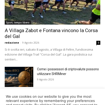
Sport, tempo libero
A Villaga Zabot e Fontana vincono la Corsa
del Gal
redazione
-
9 Agosto 2026
0
Si è svolta ieri, sabato 8 agosto, a Villaga di Feltre, l’undicesima
edizione del Villaga Trail "Corsa del Gal”. La gara podistica sui
sentieri...
Come i possessori di criptovalute possono
utilizzare SHRMiner
9 Agosto 2026
Tutto pronto a Lamosano per Alpago Sky
We use cookies on our website to give you the most
Super 3
relevant experience by remembering your preferences