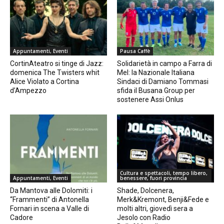
Appuntamenti, Eventi
Pausa Caffè
CortinAteatro si tinge di Jazz:
Solidarietà in campo a Farra di
domenica The Twisters whit
Mel: la Nazionale Italiana
Alice Violato a Cortina
Sindaci di Damiano Tommasi
d’Ampezzo
sfida il Busana Group per
sostenere Assi Onlus
Cultura e spettacoli, tempo libero,
Appuntamenti, Eventi
benessere, fuori provincia
Da Mantova alle Dolomiti: i
Shade, Dolcenera,
“Frammenti” di Antonella
Merk&Kremont, Benji&Fede e
Fornari in scena a Valle di
molti altri, giovedì sera a
Cadore
Jesolo con Radio