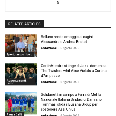
RELATED ARTICLES
Belluno rende omaggio ai cugini
Alessandro e Andrea Bristot
redazione
-
6 Agosto 2026
Sport, tempo libero
CortinAteatro si tinge di Jazz: domenica
The Twisters whit Alice Violato a Cortina
d’Ampezzo
Appuntamenti,
redazione
-
6 Agosto 2026
Eventi
Solidarietà in campo a Farra di Mel: la
Nazionale Italiana Sindaci di Damiano
Tommasi sfida il Busana Group per
sostenere Assi Onlus
Pausa Caffè
redazione
-
6 Agosto 2026