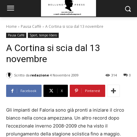
Home
Pausa Caffè
A Cortina si scia dal 13 novembre
Pausa Caffè
Sport, tempo libero
A Cortina si scia dal 13
novembre
Scritto da
redazione
4 Novembre 2009
314
0
Facebook
X
Pinterest
Gli impianti del Faloria sono già pronti a iniziare il circo
bianco nella conca ampezzana. Un altro record dopo
l’eccezionale inverno 2008-2009 che ha visto il
prolungamento della stagione sciistica fino a maggio.