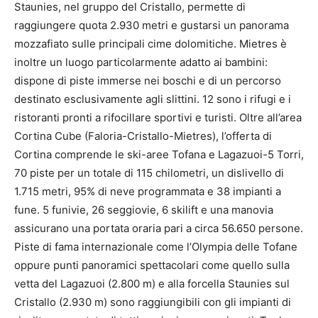
Staunies, nel gruppo del Cristallo, permette di
raggiungere quota 2.930 metri e gustarsi un panorama
mozzafiato sulle principali cime dolomitiche. Mietres è
inoltre un luogo particolarmente adatto ai bambini:
dispone di piste immerse nei boschi e di un percorso
destinato esclusivamente agli slittini. 12 sono i rifugi e i
ristoranti pronti a rifocillare sportivi e turisti. Oltre all’area
Cortina Cube (Faloria-Cristallo-Mietres), l’offerta di
Cortina comprende le ski-aree Tofana e Lagazuoi-5 Torri,
70 piste per un totale di 115 chilometri, un dislivello di
1.715 metri, 95% di neve programmata e 38 impianti a
fune. 5 funivie, 26 seggiovie, 6 skilift e una manovia
assicurano una portata oraria pari a circa 56.650 persone.
Piste di fama internazionale come l’Olympia delle Tofane
oppure punti panoramici spettacolari come quello sulla
vetta del Lagazuoi (2.800 m) e alla forcella Staunies sul
Cristallo (2.930 m) sono raggiungibili con gli impianti di