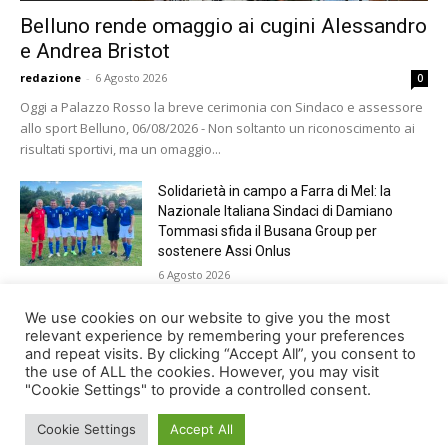
Belluno rende omaggio ai cugini Alessandro
e Andrea Bristot
redazione
-
6 Agosto 2026
0
Oggi a Palazzo Rosso la breve cerimonia con Sindaco e assessore
allo sport Belluno, 06/08/2026 - Non soltanto un riconoscimento ai
risultati sportivi, ma un omaggio...
Solidarietà in campo a Farra di Mel: la
Nazionale Italiana Sindaci di Damiano
Tommasi sfida il Busana Group per
sostenere Assi Onlus
6 Agosto 2026
Shade, Dolcenera, Merk&Kremont,
We use cookies on our website to give you the most
Benji&Fede e molti altri, giovedì sera a
relevant experience by remembering your preferences
and repeat visits. By clicking “Accept All”, you consent to
Jesolo con Radio Bella&Monella
the use of ALL the cookies. However, you may visit
5 Agosto 2026
"Cookie Settings" to provide a controlled consent.
Cookie Settings
Accept All