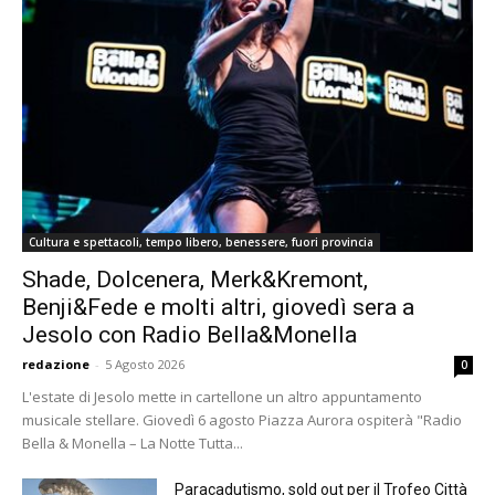
Cultura e spettacoli, tempo libero, benessere, fuori provincia
Shade, Dolcenera, Merk&Kremont,
Benji&Fede e molti altri, giovedì sera a
Jesolo con Radio Bella&Monella
redazione
-
5 Agosto 2026
0
L'estate di Jesolo mette in cartellone un altro appuntamento
musicale stellare. Giovedì 6 agosto Piazza Aurora ospiterà "Radio
Bella & Monella – La Notte Tutta...
Paracadutismo, sold out per il Trofeo Città