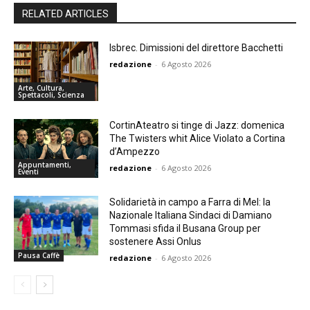
RELATED ARTICLES
Isbrec. Dimissioni del direttore Bacchetti
redazione
-
6 Agosto 2026
Arte, Cultura,
Spettacoli, Scienza
CortinAteatro si tinge di Jazz: domenica
The Twisters whit Alice Violato a Cortina
d’Ampezzo
Appuntamenti,
redazione
-
6 Agosto 2026
Eventi
Solidarietà in campo a Farra di Mel: la
Nazionale Italiana Sindaci di Damiano
Tommasi sfida il Busana Group per
sostenere Assi Onlus
Pausa Caffè
redazione
-
6 Agosto 2026