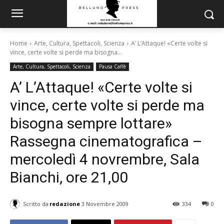
Home
Arte, Cultura, Spettacoli, Scienza
A’ L’Attaque! «Certe volte si
vince, certe volte si perde ma bisogna...
Arte, Cultura, Spettacoli, Scienza
Pausa Caffè
A’ L’Attaque! «Certe volte si
vince, certe volte si perde ma
bisogna sempre lottare»
Rassegna cinematografica –
mercoledì 4 novrembre, Sala
Bianchi, ore 21,00
Scritto da
redazione
3 Novembre 2009
334
0