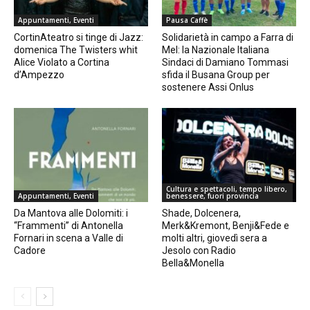
Appuntamenti, Eventi
Pausa Caffè
CortinAteatro si tinge di Jazz:
Solidarietà in campo a Farra di
domenica The Twisters whit
Mel: la Nazionale Italiana
Alice Violato a Cortina
Sindaci di Damiano Tommasi
d’Ampezzo
sfida il Busana Group per
sostenere Assi Onlus
Cultura e spettacoli, tempo libero,
Appuntamenti, Eventi
benessere, fuori provincia
Da Mantova alle Dolomiti: i
Shade, Dolcenera,
“Frammenti” di Antonella
Merk&Kremont, Benji&Fede e
Fornari in scena a Valle di
molti altri, giovedì sera a
Cadore
Jesolo con Radio
Bella&Monella