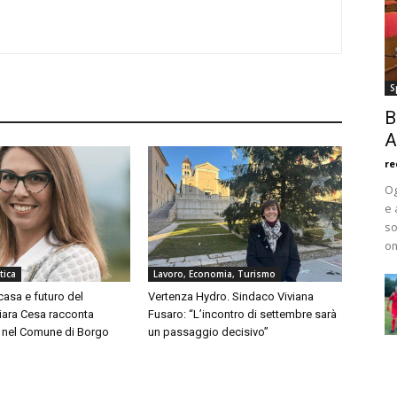
S
B
A
re
Og
e 
so
om
tica
Lavoro, Economia, Turismo
asa e futuro del
Vertenza Hydro. Sindaco Viviana
Chiara Cesa racconta
Fusaro: “L’incontro di settembre sarà
a nel Comune di Borgo
un passaggio decisivo”