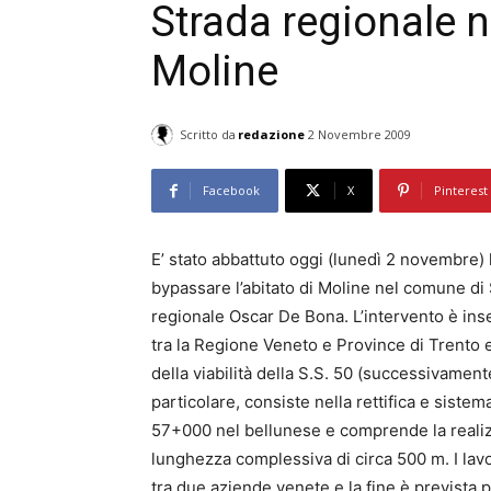
Strada regionale n
Moline
Scritto da
redazione
2 Novembre 2009
Facebook
X
Pinterest
E’ stato abbattuto oggi (lunedì 2 novembre) 
bypassare l’abitato di Moline nel comune di
regionale Oscar De Bona. L’intervento è ins
tra la Regione Veneto e Province di Trento 
della viabilità della S.S. 50 (successivamen
particolare, consiste nella rettifica e sist
57+000 nel bellunese e comprende la realizza
lunghezza complessiva di circa 500 m. I lav
tra due aziende venete e la fine è prevista p