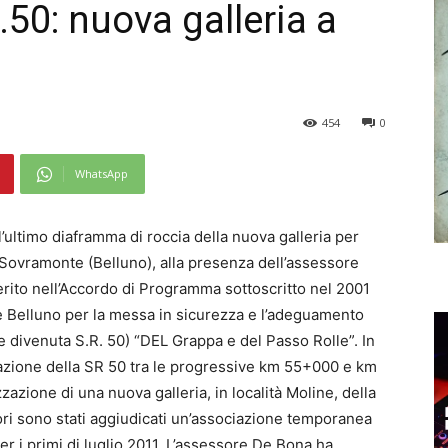
.50: nuova galleria a
454
0
WhatsApp
l’ultimo diaframma di roccia della nuova galleria per
 Sovramonte (Belluno), alla presenza dell’assessore
erito nell’Accordo di Programma sottoscritto nel 2001
e Belluno per la messa in sicurezza e l’adeguamento
te divenuta S.R. 50) “DEL Grappa e del Passo Rolle”. In
emazione della SR 50 tra le progressive km 55+000 e km
zione di una nuova galleria, in località Moline, della
ori sono stati aggiudicati un’associazione temporanea
er i primi di luglio 2011. L’assessore De Bona ha