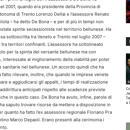
 nel 2001, quando era presidente della Provincia di
autonoma di Trento Lorenzo Dellai e l’assessore Renato
ilota – ha detto De Bona – e per di più in tempi non
state spinte secessioniste nel territorio bellunese. Ha
esa sottoscritta tra Veneto e Trento nel luglio 2007 –
tra territori confinanti. L’assessore ha sottolineato
olo per la spinta del versante bellunese ma con
, interessate al miglioramento della viabilità per poter
 e sanitarie nel bellunese. Un accordo quindi che ha
 fatto rilevare, inoltre, che quando le imprese venete
e e aggiudicarsi gli appalti, i tempi di realizzazione
A
Co
ddirittura anticipati rispetto alle scadenze previste
Ja
nche in questo caso. De Bona ha avuto, infine, parole di
Tw
a 
ha saputo trovare risorse da mettere a disposizione in
r quanto ha fatto l’ex assessore regionale Floriano Pra
tino Marco Depaoli. Erano presenti alla cerimonia i
nto.