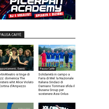
PAUSA CAFFÈ
ppuntamenti, Eventi
Pausa Caffè
rtinAteatro si tinge di
Solidarietà in campo a
zz: domenica The
Farra di Mel: la Nazionale
isters whit Alice Violato
Italiana Sindaci di
Cortina d’Ampezzo
Damiano Tommasi sfida il
Busana Group per
sostenere Assi Onlus