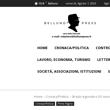
C
venerdì, Agosto 7, 2026
Sign 
13.9
Belluno
HOME
CRONACA/POLITICA
CONTRO
LAVORO, ECONOMIA, TURISMO
LETTER
SOCIETÀ, ASSOCIAZIONI, ISTITUZIONI
Home
Cronaca/Politica
Strada regionale n.50: nuov
Cronaca/Politica
Prima Pagina