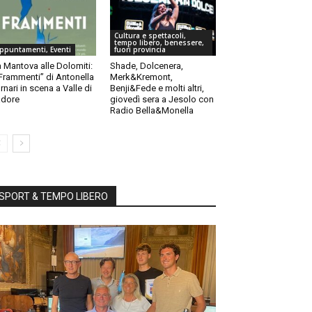
Cultura e spettacoli,
tempo libero, benessere,
ppuntamenti, Eventi
fuori provincia
 Mantova alle Dolomiti:
Shade, Dolcenera,
“Frammenti” di Antonella
Merk&Kremont,
rnari in scena a Valle di
Benji&Fede e molti altri,
dore
giovedì sera a Jesolo con
Radio Bella&Monella
SPORT & TEMPO LIBERO