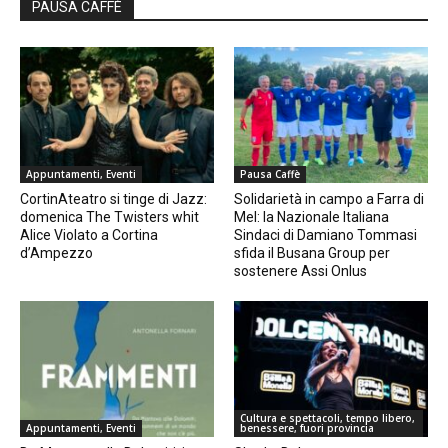
PAUSA CAFFÈ
Appuntamenti, Eventi
Pausa Caffè
CortinAteatro si tinge di Jazz:
Solidarietà in campo a Farra di
domenica The Twisters whit
Mel: la Nazionale Italiana
Alice Violato a Cortina
Sindaci di Damiano Tommasi
d’Ampezzo
sfida il Busana Group per
sostenere Assi Onlus
Cultura e spettacoli, tempo libero,
Appuntamenti, Eventi
benessere, fuori provincia