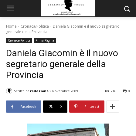
Home
Cronaca/Politica
Daniela Giacomin è il nuovo segretario
generale della Provincia
Cronaca/Politica
Prima Pagina
Daniela Giacomin è il nuovo
segretario generale della
Provincia
Scritto da
redazione
2 Novembre 2009
716
0
Facebook
X
Pinterest