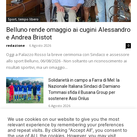
Sport, tempo libero
Belluno rende omaggio ai cugini Alessandro
e Andrea Bristot
redazione
-
6 Agosto 2026
0
Oggi a Palazzo Rosso la breve cerimonia con Sindaco e assessore
allo sport Belluno, 06/08/2026 - Non soltanto un riconoscimento ai
risultati sportivi, ma un omaggio...
Solidarietà in campo a Farra di Mel: la
Nazionale Italiana Sindaci di Damiano
Tommasi sfida il Busana Group per
sostenere Assi Onlus
6 Agosto 2026
Shade, Dolcenera, Merk&Kremont,
We use cookies on our website to give you the most
Benji&Fede e molti altri, giovedì sera a
relevant experience by remembering your preferences
and repeat visits. By clicking “Accept All”, you consent to
Jesolo con Radio Bella&Monella
the use of ALL the cookies. However, you may visit