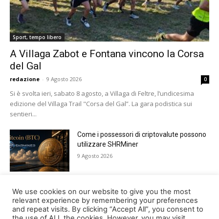
Sport, tempo libero
A Villaga Zabot e Fontana vincono la Corsa
del Gal
redazione
-
9 Agosto 2026
0
Si è svolta ieri, sabato 8 agosto, a Villaga di Feltre, l’undicesima
edizione del Villaga Trail "Corsa del Gal”. La gara podistica sui
sentieri...
Come i possessori di criptovalute possono
utilizzare SHRMiner
9 Agosto 2026
Tutto pronto a Lamosano per Alpago Sky
We use cookies on our website to give you the most
Super 3
relevant experience by remembering your preferences
and repeat visits. By clicking “Accept All”, you consent to
8 Agosto 2026
the use of ALL the cookies. However, you may visit