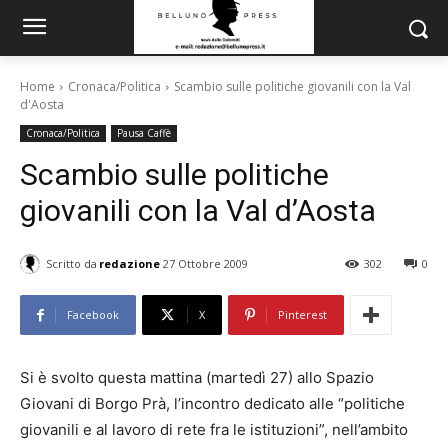
Home
Cronaca/Politica
Scambio sulle politiche giovanili con la Val
d'Aosta
Cronaca/Politica
Pausa Caffè
Scambio sulle politiche
giovanili con la Val d’Aosta
Scritto da
redazione
27 Ottobre 2009
302
0
Facebook
X
Pinterest
Si è svolto questa mattina (martedì 27) allo Spazio
Giovani di Borgo Prà, l’incontro dedicato alle “politiche
giovanili e al lavoro di rete fra le istituzioni”, nell’ambito