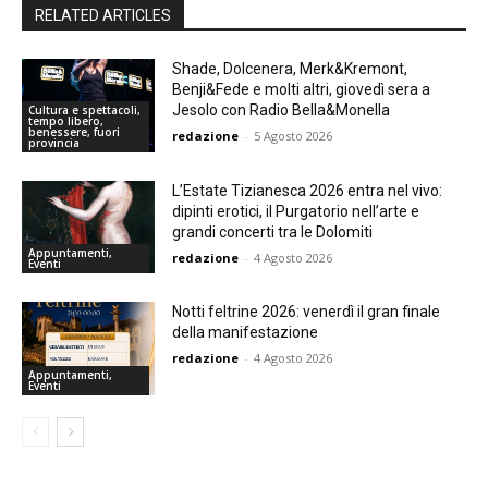
RELATED ARTICLES
Shade, Dolcenera, Merk&Kremont,
Benji&Fede e molti altri, giovedì sera a
Jesolo con Radio Bella&Monella
Cultura e spettacoli,
tempo libero,
benessere, fuori
redazione
-
5 Agosto 2026
provincia
L’Estate Tizianesca 2026 entra nel vivo:
dipinti erotici, il Purgatorio nell’arte e
grandi concerti tra le Dolomiti
Appuntamenti,
redazione
-
4 Agosto 2026
Eventi
Notti feltrine 2026: venerdì il gran finale
della manifestazione
redazione
-
4 Agosto 2026
Appuntamenti,
Eventi