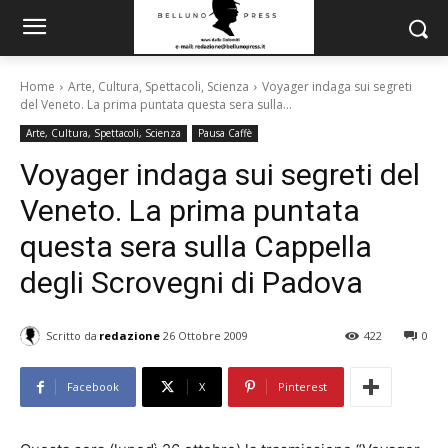
Home
Arte, Cultura, Spettacoli, Scienza
Voyager indaga sui segreti
del Veneto. La prima puntata questa sera sulla...
Arte, Cultura, Spettacoli, Scienza
Pausa Caffè
Voyager indaga sui segreti del
Veneto. La prima puntata
questa sera sulla Cappella
degli Scrovegni di Padova
Scritto da
redazione
26 Ottobre 2009
422
0
Facebook
X
Pinterest