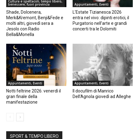
Cultura e spettacoli, tempo libero,
benessere, fuori provincia
Appuntamenti, Eventi
Shade, Dolcenera,
L’Estate Tizianesca 2026
Merk&Kremont, Benji&Fede e
entra nel vivo: dipinti erotici, il
molti altri, giovedì sera a
Purgatorio nell’arte e grandi
Jesolo con Radio
concerti tra le Dolomiti
Bella&Monella
Appuntamenti, Eventi
Appuntamenti, Eventi
Notti feltrine 2026: venerdì il
Il docufilm di Manrico
gran finale della
Dell’Agnola giovedì ad Alleghe
manifestazione
SPORT & TEMPO LIBERO