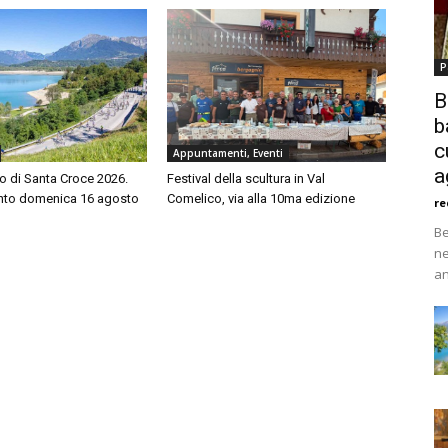
P
B
b
c
Appuntamenti, Eventi
a
o di Santa Croce 2026.
Festival della scultura in Val
to domenica 16 agosto
Comelico, via alla 10ma edizione
re
Be
ne
an