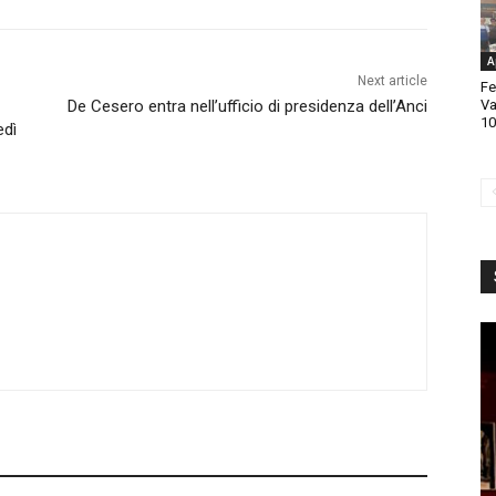
A
Next article
Fe
De Cesero entra nell’ufficio di presidenza dell’Anci
Va
10
edì