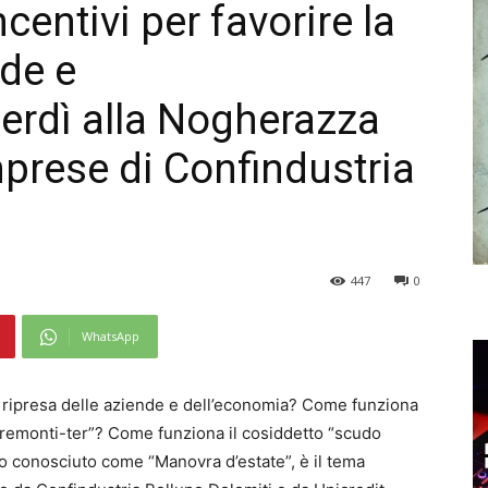
centivi per favorire la
nde e
erdì alla Nogherazza
imprese di Confindustria
447
0
WhatsApp
 la ripresa delle aziende e dell’economia? Come funziona
“Tremonti-ter”? Come funziona il cosiddetto “scudo
io conosciuto come “Manovra d’estate”, è il tema