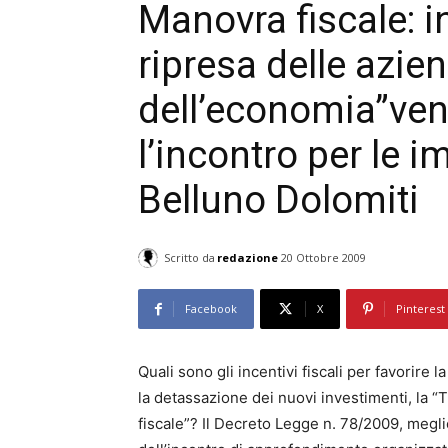
Manovra fiscale: in
ripresa delle azie
dell’economia”ven
l’incontro per le 
Belluno Dolomiti
Scritto da
redazione
20 Ottobre 2009
Facebook
X
Pinterest
Quali sono gli incentivi fiscali per favorire
la detassazione dei nuovi investimenti, la 
fiscale”? Il Decreto Legge n. 78/2009, megl