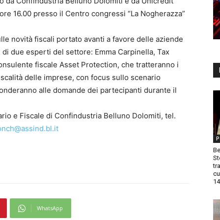
o da Confindustria Belluno Dolomiti e da Unicredit
 ore 16.00 presso il Centro congressi “La Nogherazza”
 novità fiscali portato avanti a favore delle aziende
e di due esperti del settore: Emma Carpinella, Tax
nsulente fiscale Asset Protection, che tratteranno i
scalità delle imprese, con focus sullo scenario
isponderanno alle domande dei partecipanti durante il
rio e Fiscale di Confindustria Belluno Dolomiti, tel.
nch@assind.bl.it
P
Be
St
tr
cu
14
WhatsApp