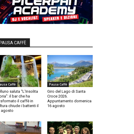
PAUSA CAFFÈ
ausa Caffè
Pausa Caffè
lluno saluta “L’Insolita
Giro del Lago di Santa
oria”: il bar che ha
Croce 2026.
asformato il caffè in
Appuntamento domenica
ltura chiude i battenti il
16 agosto
 agosto