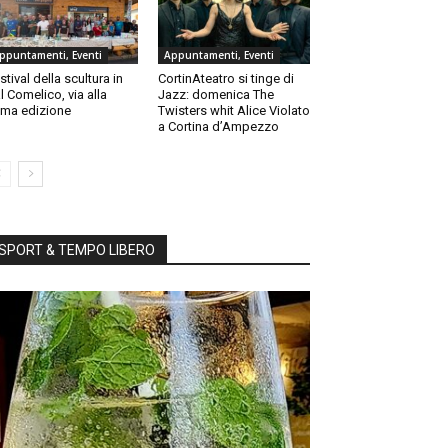
ppuntamenti, Eventi
Appuntamenti, Eventi
stival della scultura in
CortinAteatro si tinge di
l Comelico, via alla
Jazz: domenica The
ma edizione
Twisters whit Alice Violato
a Cortina d’Ampezzo
SPORT & TEMPO LIBERO