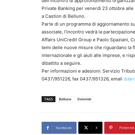
dell’incontro di approfondimento organizzat
Private Banking per venerdì 23 ottobre alle
a Castion di Belluno.
Parte di un programma di aggiornamento sulle
associate, l’incontro vedrà la partecipazion
Affairs UniCredit Group e Paolo Spaziani, Co
temi delle nuove misure che riguardano la fi
internazionale e gli aiuti alle imprese, e r
dibattito a seguire.
Per informazioni e adesioni: Servizio Tributa
0437/951226, fax 0437/951326, email
ddaro
TAGS
Belluno
Dolomiti
Facebook
X
Pinterest