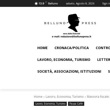
C
sabato, Agosto 8, 2026
Sign i
13.9
Belluno
HOME
CRONACA/POLITICA
CONTRO
LAVORO, ECONOMIA, TURISMO
LETTER
SOCIETÀ, ASSOCIAZIONI, ISTITUZIONI
Home
Lavoro, Economia, Turismo
Manovra fiscale: 
Lavoro, Economia, Turismo
Pausa Caffè